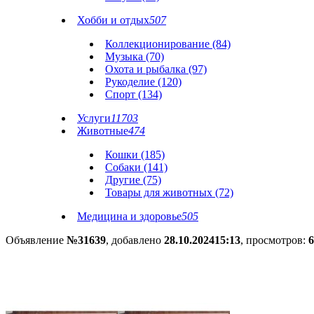
Хобби и отдых
507
Коллекционирование (84)
Музыка (70)
Охота и рыбалка (97)
Рукоделие (120)
Спорт (134)
Услуги
11703
Животные
474
Кошки (185)
Собаки (141)
Другие (75)
Товары для животных (72)
Медицина и здоровье
505
Объявление
№31639
, добавлено
28.10.2024
15:13
, просмотров:
6