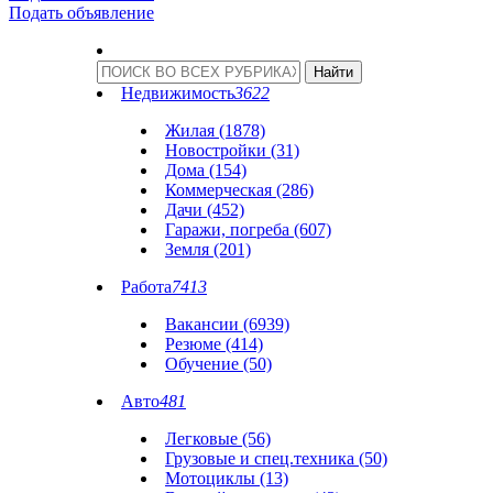
Подать объявление
Недвижимость
3622
Жилая (1878)
Новостройки (31)
Дома (154)
Коммерческая (286)
Дачи (452)
Гаражи, погреба (607)
Земля (201)
Работа
7413
Вакансии (6939)
Резюме (414)
Обучение (50)
Авто
481
Легковые (56)
Грузовые и спец.техника (50)
Мотоциклы (13)