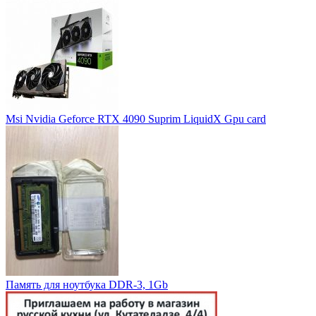
Msi Nvidia Geforce RTX 4090 Suprim LiquidX Gpu card
Память для ноутбука DDR-3, 1Gb