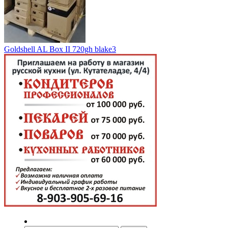
Goldshell AL Box II 720gh blake3