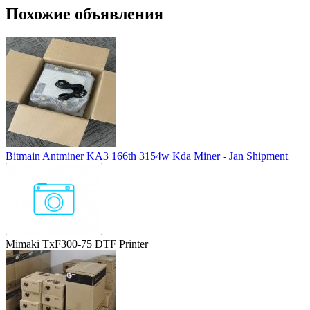
Похожие объявления
Bitmain Antminer KA3 166th 3154w Kda Miner - Jan Shipment
Mimaki TxF300-75 DTF Printer