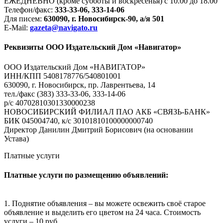
ЕЖЕДНЕВНО (кроме субботы и воскресенья) с 10.00 до 18.00
Телефон/факс:
333-33-06, 333-14-06
Для писем:
630090, г. Новосибирск-90, а/я 501
E-Mail:
gazeta@navigato.ru
Реквизиты ООО Издательский Дом «Навигатор»
ООО Издательский Дом «НАВИГАТОР»
ИНН/КПП 5408178776/540801001
630090, г. Новосибирск, пр. Лаврентьева, 14
тел./факс (383) 333-33-06, 333-14-06
р/с 40702810301330000238
НОВОСИБИРСКИЙ ФИЛИАЛ ПАО АКБ «СВЯЗЬ-БАНК»
БИК 045004740, к/с 30101810100000000740
Директор Данилин Дмитрий Борисович (на основании
Устава)
Платные услуги
Платные услуги по размещению объявлений:
1. Поднятие объявления – вы можете освежить своё старое
объявление и выделить его цветом на 24 часа. Стоимость
услуги – 10 руб.