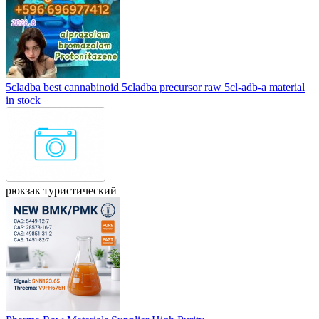
5cladba best cannabinoid 5cladba precursor raw 5cl-adb-a material
in stock
рюкзак туристический