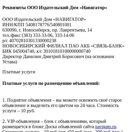
Реквизиты ООО Издательский Дом «Навигатор»
ООО Издательский Дом «НАВИГАТОР»
ИНН/КПП 5408178776/540801001
630090, г. Новосибирск, пр. Лаврентьева, 14
тел./факс (383) 333-33-06, 333-14-06
р/с 40702810301330000238
НОВОСИБИРСКИЙ ФИЛИАЛ ПАО АКБ «СВЯЗЬ-БАНК»
БИК 045004740, к/с 30101810100000000740
Директор Данилин Дмитрий Борисович (на основании
Устава)
Платные услуги
Платные услуги по размещению объявлений:
1. Поднятие объявления – вы можете освежить своё старое
объявление и выделить его цветом на 24 часа. Стоимость
услуги – 10 руб.
2. VIP-объявления – блок с объявлениями, который
размещается в блоке Доска объявлений сайта
navigato.ru
.
Стоимость услуги – 10 руб./сут. (50 руб./нед., 200 руб./мес.).