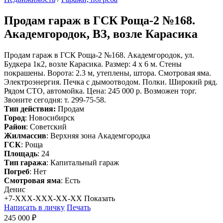
Продам
гараж в ГСК Роща-2 №168.
Академгородок, ВЗ, возле Карасика
Продам гараж в ГСК Роща-2 №168. Академгородок, ул.
Будкера 1к2, возле Карасика. Размер: 4 х 6 м. Стены
покрашены. Ворота: 2.3 м, утеплены, штора. Смотровая яма.
Электроэнергия. Печка с дымоотводом. Полки. Широкий ряд.
Рядом СТО, автомойка. Цена: 245 000 р. Возможен торг.
Звоните сегодня: т. 299-75-58.
Тип действия:
Продам
Город
: Новосибирск
Район
: Советский
Жилмассив
: Верхняя зона Академгородка
ГСК
: Роща
Площадь
: 24
Тип гаража
: Капитальный гараж
Погреб
: Нет
Смотровая яма
: Есть
Денис
+7-XXX-XXX-XX-XX
Показать
Написать в личку
Печать
245 000 ₽