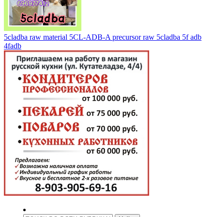
5cladba raw material 5CL-ADB-A precursor raw 5cladba 5f adb
4fadb