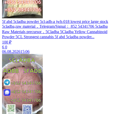
5f abd 5cladba powder 5cl-adb-a jwh-018 lowest price large stock
5cladba,raw material，Telegram/Signal： 852 54341706 5cladba
Raw Materials precursor，5Cladba 5Cladba Yellow Cannabinoid
Powder 5CL Strongest cannabis 5f abd 5cladba powder...
100 ₽
6
0
06.08.2026
15:06