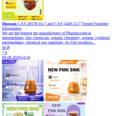
Продам
CAS 28578-16-7 and CAS 5449-12-7 Trusted Supplier
Information
We are the biggest the manufacturer of Pharmaceutical
intermediates, fine chemicals, organic chemistry, organic synthesis
intermediates, chemical raw materials, etc.Our products...
80 ₽
7
0
06.08.2026
14:34
7