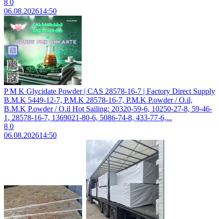
8
0
06.08.2026
14:50
P M K Glycidate Powder | CAS 28578-16-7 | Factory Direct Supply
B.M.K 5449-12-7, P.M.K 28578-16-7, P.M.K P.owder / O.il,
B.M.K P.owder / O.il Hot Sailing: 20320-59-6, 10250-27-8, 59-46-
1, 28578-16-7, 1369021-80-6, 5086-74-8, 433-77-6,...
8
0
06.08.2026
14:50