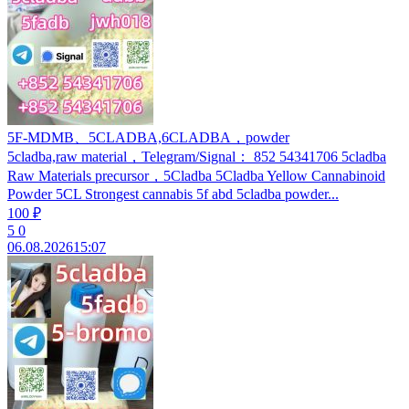
5F-MDMB、5CLADBA,6CLADBA，powder
5cladba,raw material，Telegram/Signal： 852 54341706 5cladba
Raw Materials precursor，5Cladba 5Cladba Yellow Cannabinoid
Powder 5CL Strongest cannabis 5f abd 5cladba powder...
100 ₽
5
0
06.08.2026
15:07