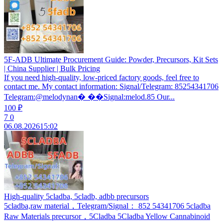
5F-ADB Ultimate Procurement Guide: Powder, Precursors, Kit Sets
| China Supplier | Bulk Pricing
If you need high-quality, low-priced factory goods, feel free to
contact me. My contact information: Signal/Telegram: 85254341706
Telegram:@melodynan� ��Signal:melod.85 Our...
100 ₽
7
0
06.08.2026
15:02
High-quality 5cladba, 5cladb, adbb precursors
5cladba,raw material，Telegram/Signal： 852 54341706 5cladba
Raw Materials precursor，5Cladba 5Cladba Yellow Cannabinoid