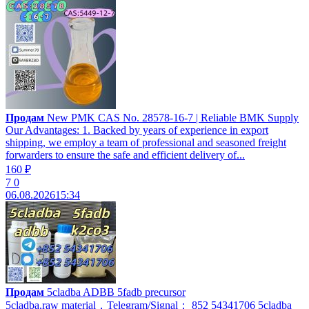
Продам
New PMK CAS No. 28578-16-7 | Reliable BMK Supply
Our Advantages: 1. Backed by years of experience in export
shipping, we employ a team of professional and seasoned freight
forwarders to ensure the safe and efficient delivery of...
160 ₽
7
0
06.08.2026
15:34
Продам
5cladba ADBB 5fadb precursor
5cladba,raw material，Telegram/Signal： 852 54341706 5cladba