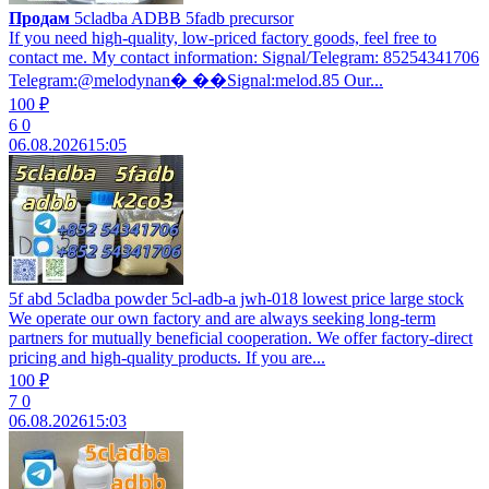
Продам
5cladba ADBB 5fadb precursor
If you need high-quality, low-priced factory goods, feel free to
contact me. My contact information: Signal/Telegram: 85254341706
Telegram:@melodynan� ��Signal:melod.85 Our...
100 ₽
6
0
06.08.2026
15:05
5f abd 5cladba powder 5cl-adb-a jwh-018 lowest price large stock
We operate our own factory and are always seeking long-term
partners for mutually beneficial cooperation. We offer factory-direct
pricing and high-quality products. If you are...
100 ₽
7
0
06.08.2026
15:03