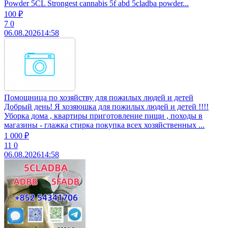
Powder 5CL Strongest cannabis 5f abd 5cladba powder...
100 ₽
7
0
06.08.2026
14:58
Помощница по хозяйству для пожилых людей и детей
Добрый день! Я хозяюшка для пожилых людей и детей !!!!
Уборка дома , квартиры приготовление пищи , походы в
магазины - глажка стирка покупка всех хозяйственных ...
1 000 ₽
11
0
06.08.2026
14:58