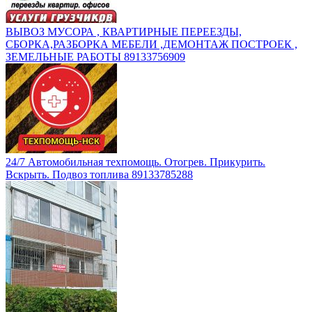
ВЫВОЗ МУСОРА , КВАРТИРНЫЕ ПЕРЕЕЗДЫ,
СБОРКА,РАЗБОРКА МЕБЕЛИ ,ДЕМОНТАЖ ПОСТРОЕК ,
ЗЕМЕЛЬНЫЕ РАБОТЫ 89133756909
24/7 Автомобильная техпомощь. Отогрев. Прикурить.
Вскрыть. Подвоз топлива 89133785288