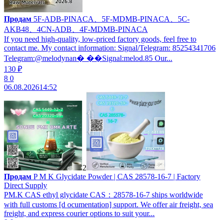
Продам
5F-ADB-PINACA、5F-MDMB-PINACA、5C-
AKB48、4CN-ADB、4F-MDMB-PINACA
If you need high-quality, low-priced factory goods, feel free to
contact me. My contact information: Signal/Telegram: 85254341706
Telegram:@melodynan� ��Signal:melod.85 Our...
130 ₽
8
0
06.08.2026
14:52
2
Продам
P M K Glycidate Powder | CAS 28578-16-7 | Factory
Direct Supply
PM.K CAS ethyl glycidate CAS：28578-16-7 ships worldwide
with full customs [d ocumentation] support. We offer air freight, sea
freight, and express courier options to suit your...