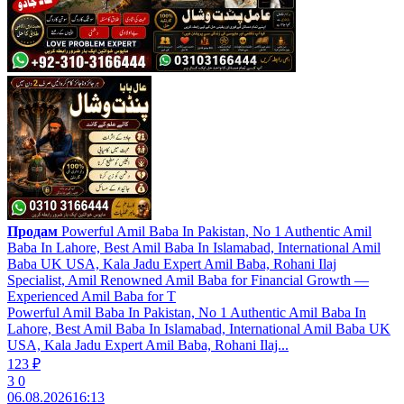
Продам
Powerful Amil Baba In Pakistan, No 1 Authentic Amil
Baba In Lahore, Best Amil Baba In Islamabad, International Amil
Baba UK USA, Kala Jadu Expert Amil Baba, Rohani Ilaj
Specialist, Amil Renowned Amil Baba for Financial Growth —
Experienced Amil Baba for T
Powerful Amil Baba In Pakistan, No 1 Authentic Amil Baba In
Lahore, Best Amil Baba In Islamabad, International Amil Baba UK
USA, Kala Jadu Expert Amil Baba, Rohani Ilaj...
123 ₽
3
0
06.08.2026
16:13