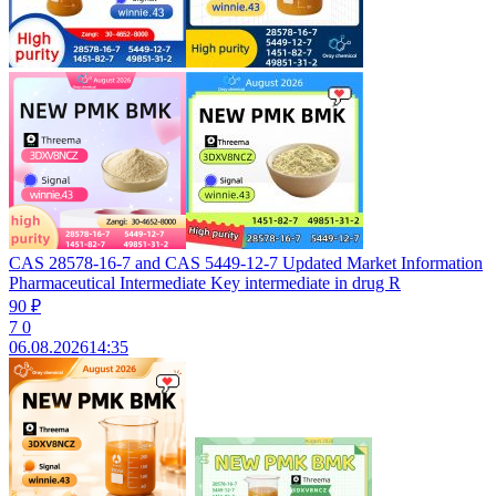
CAS 28578-16-7 and CAS 5449-12-7 Updated Market Information
Pharmaceutical Intermediate Key intermediate in drug R
90 ₽
7
0
06.08.2026
14:35