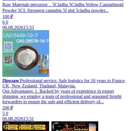
Raw Materials precursor，5Cladba 5Cladba Yellow Cannabinoid
Powder 5CL Strongest cannabis 5f abd 5cladba powder...
100 ₽
6
0
06.08.2026
15:33
Продам
Professional service. Safe logistics for 10 years to France,
UK, New Zealand, Thailand, Malaysia.
Our Advantages: 1. Backed by years of experience in export
shipping, we employ a team of professional and seasoned freight
forwarders to ensure the safe and efficient delivery of...
200 ₽
5
0
06.08.2026
15:31