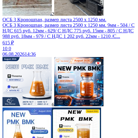
2
ОСБ 3 Кроношпан, размер листа 2500 х 1250 мм.
ОСБ 3 Кроношпан, размер листа 2500 х 1250 мм. 9мм - 504 / С
НДС 615 руб. 12мм - 629/ С НДС 775 руб. 15мм - 805 / С НДС
988 руб. 18мм - 979 / С НДС 1 202 руб. 22мм - 1210 /С...
615 ₽
10
0
06.08.2026
14:36
6