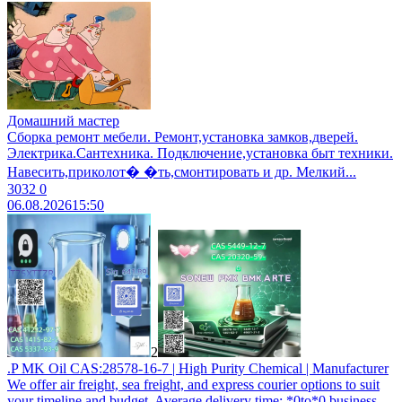
Домашний мастер
Сборка ремонт мебели. Ремонт,установка замков,дверей.
Электрика.Сантехника. Подключение,установка быт техники.
Навесить,приколот� �ть,смонтировать и др. Мелкий...
3032
0
06.08.2026
15:50
2
.P MK Oil CAS:28578-16-7 | High Purity Chemical | Manufacturer
We offer air freight, sea freight, and express courier options to suit
your timeline and budget. Average delivery time: *0to*0 business