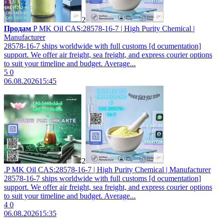
2
Продам
P MK Oil CAS:28578-16-7 | High Purity Chemical |
Manufacturer
28578-16-7 ships worldwide with full customs [d ocumentation]
support. We offer air freight, sea freight, and express courier options
to suit your timeline and budget. Average...
5
0
06.08.2026
15:45
2
.P MK Oil CAS:28578-16-7 | High Purity Chemical | Manufacturer
28578-16-7 ships worldwide with full customs [d ocumentation]
support. We offer air freight, sea freight, and express courier options
to suit your timeline and budget. Average...
4
0
06.08.2026
15:35