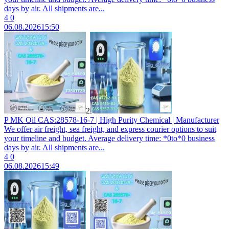
days by air. All shipments are...
4
0
06.08.2026
15:50
2
P MK Oil CAS:28578-16-7 | High Purity Chemical | Manufacturer
We offer air freight, sea freight, and express courier options to suit
your timeline and budget. Average delivery time: *0to*0 business
days by air. All shipments are...
4
0
06.08.2026
15:49