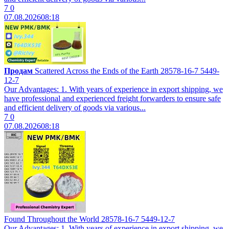
7
0
07.08.2026
08:18
Продам
Scattered Across the Ends of the Earth 28578-16-7 5449-
12-7
Our Advantages: 1. With years of experience in export shipping, we
have professional and experienced freight forwarders to ensure safe
and efficient delivery of goods via various...
7
0
07.08.2026
08:18
Found Throughout the World 28578-16-7 5449-12-7
Our Advantages: 1. With years of experience in export shipping, we