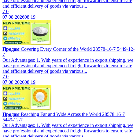
have professional and experienced freight forwarders to ensure safe
and efficient delivery of goods via various...
7
0
07.08.2026
08:19
Продам
Covering Every Corner of the World 28578-16-7 5449-12-
7
Our Advantages: 1. With years of experience in export shipping, we
have professional and experienced freight forwarders to ensure safe
and efficient delivery of goods via various...
7
0
07.08.2026
08:19
Продам
Reaching Far and Wide Across the World 28578-16-7
5449-12-7
Our Advantages: 1. With years of experience in export shipping, we
have professional and experienced freight forwarders to ensure safe
and efficient delivery of goods via various...