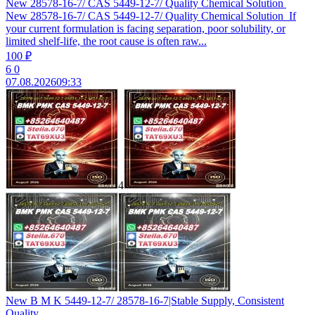
New 28578-16-7/ CAS 5449-12-7/ Quality Chemical Solution
New 28578-16-7/ CAS 5449-12-7/ Quality Chemical Solution If
your current formulation is facing separation, poor solubility, or
limited shelf-life, the root cause is often raw...
100 ₽
6
0
07.08.2026
09:33
4
New B M K 5449-12-7/ 28578-16-7|Stable Supply, Consistent
Quality