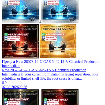
4
Продам
New 28578-16-7/ CAS 5449-12-7/ Chemical Production
Intermediate
New 28578-16-7/ CAS 5449-12-7/ Chemical Production
Intermediate If your current formulation is facing separation, poor
solubility, or limited shelf-life, the root cause is often...
6
0
07.08.2026
09:36