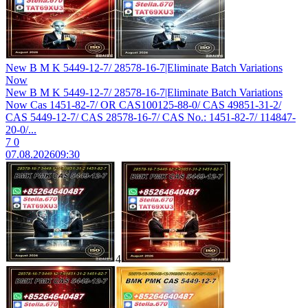
New B M K 5449-12-7/ 28578-16-7|Eliminate Batch Variations
Now
New B M K 5449-12-7/ 28578-16-7|Eliminate Batch Variations
Now Cas 1451-82-7/ OR CAS100125-88-0/ CAS 49851-31-2/
CAS 5449-12-7/ CAS 28578-16-7/ CAS No.: 1451-82-7/ 114847-
20-0/...
7
0
07.08.2026
09:30
4