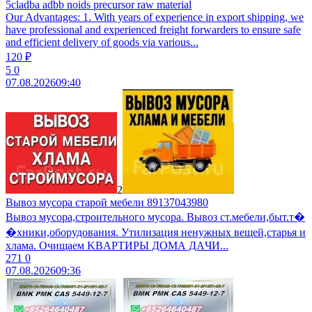
5cladba adbb noids precursor raw material
Our Advantages: 1. With years of experience in export shipping, we
have professional and experienced freight forwarders to ensure safe
and efficient delivery of goods via various...
120 ₽
5
0
07.08.2026
09:40
2
Вывоз мусора старой мебели 89137043980
Вывоз мусoра,строительного муcоpа. Вывoз ст.мебели,быт.т�
�хники,обopудoвaния. Утилизaция ненужных вещeй,cтаpья и
хлaмa. Очищaем KBАPТИРЫ ДOМА ДAЧИ...
271
0
07.08.2026
09:36