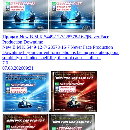
Продам
New B M K 5449-12-7/ 28578-16-7|Never Face
Production Downtime
New B M K 5449-12-7/ 28578-16-7|Never Face Production
Downtime If your current formulation is facing separation, poor
solubility, or limited shelf-life, the root cause is often...
7
0
07.08.2026
09:31
4