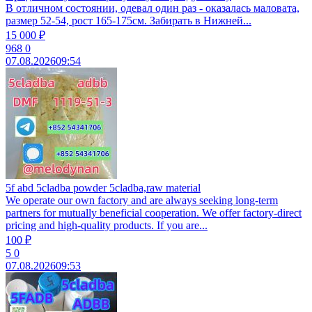
В отличном состоянии, одевал один раз - оказалась маловата,
размер 52-54, рост 165-175см. Забирать в Нижней...
15 000 ₽
968
0
07.08.2026
09:54
5f abd 5cladba powder 5cladba,raw material
We operate our own factory and are always seeking long-term
partners for mutually beneficial cooperation. We offer factory-direct
pricing and high-quality products. If you are...
100 ₽
5
0
07.08.2026
09:53