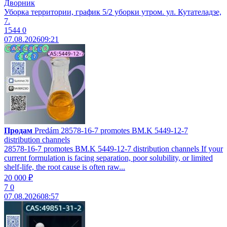
Дворник
Уборка территории, график 5/2 уборки утром. ул. Кутателадзе,
7.
1544
0
07.08.2026
09:21
Продам
Predám 28578-16-7 promotes BM.K 5449-12-7
distribution channels
28578-16-7 promotes BM.K 5449-12-7 distribution channels If your
current formulation is facing separation, poor solubility, or limited
shelf-life, the root cause is often raw...
20 000 ₽
7
0
07.08.2026
08:57