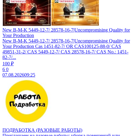
New B-M-K 5449-12-7/ 28578-16-7|Uncompromising Quality for
Your Production
New B-M-K 5449-12-7/ 28578-16-7|Uncompromising Quality for
Your Production Cas 1451-82-7/ OR CAS100125-88-0/ CAS
49851-31-2/ CAS 5449-12-7/ CAS 28578-16-7/ CAS No.: 1451-
82-7/...
100 ₽
6
0
07.08.2026
09:25
ПОДРАБОТКА (РАЗОВЫЕ РАБОТЫ)
Приглашаем на разовые работы: уборка помещений или