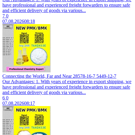
have professional and experienced freight forwarders to ensure safe
and efficient delivery of goods via various...
7
0
07.08.2026
08:18
Connecting the World, Far and Near 28578-16-7 5449-12-7
Our Advantages: 1. With years of experience in export shipping, we
have professional and experienced freight forwarders to ensure safe
and efficient delivery of goods via various...
6
0
07.08.2026
08:17