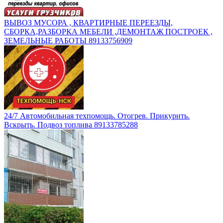
ВЫВОЗ МУСОРА , КВАРТИРНЫЕ ПЕРЕЕЗДЫ,
СБОРКА,РАЗБОРКА МЕБЕЛИ ,ДЕМОНТАЖ ПОСТРОЕК ,
ЗЕМЕЛЬНЫЕ РАБОТЫ 89133756909
24/7 Автомобильная техпомощь. Отогрев. Прикурить.
Вскрыть. Подвоз топлива 89133785288