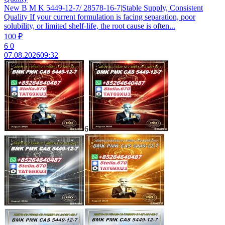
New B M K 5449-12-7/ 28578-16-7|Stable Supply, Consistent
Quality If your current formulation is facing separation, poor
solubility, or limited shelf-life, the root cause is often...
100 ₽
6
0
07.08.2026
09:32
6