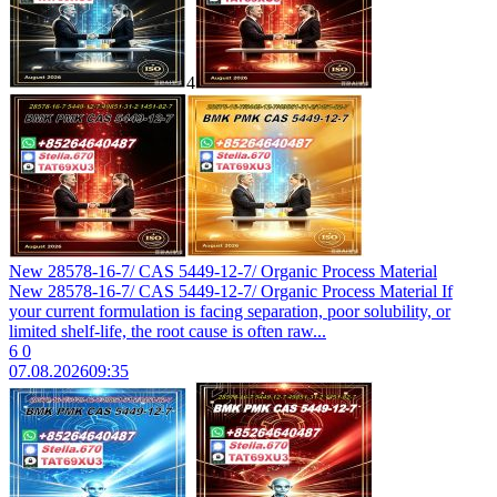
4
New 28578-16-7/ CAS 5449-12-7/ Organic Process Material
New 28578-16-7/ CAS 5449-12-7/ Organic Process Material If
your current formulation is facing separation, poor solubility, or
limited shelf-life, the root cause is often raw...
6
0
07.08.2026
09:35