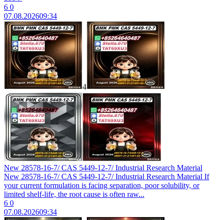
6
0
07.08.2026
09:34
4
New 28578-16-7/ CAS 5449-12-7/ Industrial Research Material
New 28578-16-7/ CAS 5449-12-7/ Industrial Research Material If
your current formulation is facing separation, poor solubility, or
limited shelf-life, the root cause is often raw...
6
0
07.08.2026
09:34