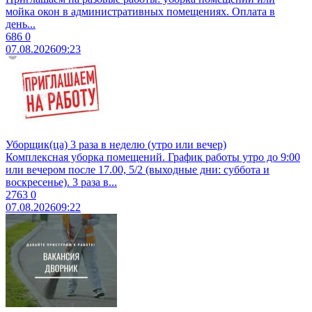
мойка окон в административных помещениях. Оплата в
день...
686
0
07.08.2026
09:23
Уборщик(ца) 3 раза в неделю (утро или вечер)
Комплексная уборка помещений. График работы утро до 9:00
или вечером после 17.00, 5/2 (выходные дни: суббота и
воскресенье). 3 раза в...
2763
0
07.08.2026
09:22