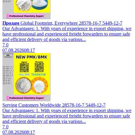
Продам
Global Footprint, Everywhere 28578-16-7 5449-12-7
Our Advantages: 1. With years of experience in export shipping, we
have professional and experienced freight forwarders to ensure safe
and efficient delivery of goods via various...
7
0
07.08.2026
08:17
Serving Customers Worldwide 28578-16-7 5449-12-7
Our Advantages: 1. With years of experience in export shipping, we
have professional and experienced freight forwarders to ensure safe
and efficient delivery of goods via various...
7
0
07.08.2026
08:17