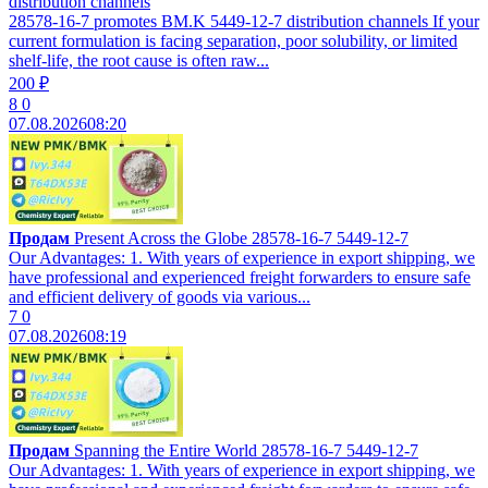
distribution channels
28578-16-7 promotes BM.K 5449-12-7 distribution channels If your
current formulation is facing separation, poor solubility, or limited
shelf-life, the root cause is often raw...
200 ₽
8
0
07.08.2026
08:20
Продам
Present Across the Globe 28578-16-7 5449-12-7
Our Advantages: 1. With years of experience in export shipping, we
have professional and experienced freight forwarders to ensure safe
and efficient delivery of goods via various...
7
0
07.08.2026
08:19
Продам
Spanning the Entire World 28578-16-7 5449-12-7
Our Advantages: 1. With years of experience in export shipping, we