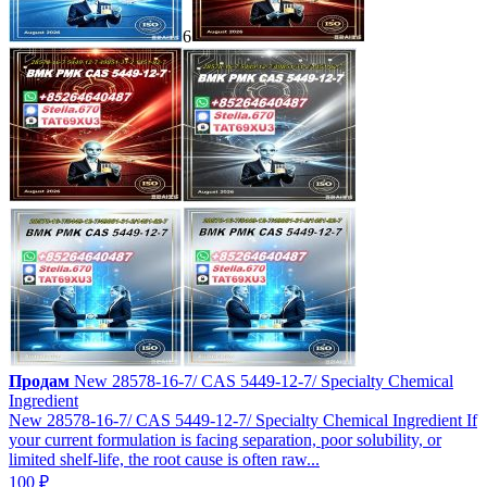
6
Продам
New 28578-16-7/ CAS 5449-12-7/ Specialty Chemical
Ingredient
New 28578-16-7/ CAS 5449-12-7/ Specialty Chemical Ingredient If
your current formulation is facing separation, poor solubility, or
limited shelf-life, the root cause is often raw...
100 ₽