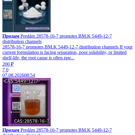
Продам
Predám 28578-16-7 promotes BM.K 5449-12-7
distribution channels
28578-16-7 promotes BM.K 5449-12-7 distribution channels If your
current formulation is facing separation, poor solubility, or limited
shelf-life, the root cause is often raw...
200 ₽
7
0
07.08.2026
08:54
Продам
Predám 28578-16-7 promotes BM.K 5449-12-7