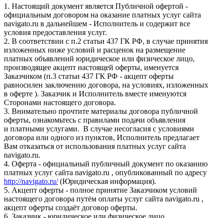
1. Настоящий документ является Публичной офертой -
официальным договором на оказание платных услуг сайта
navigato.ru в дальнейшем - Исполнитель и содержит все
условия предоставления услуг.
2. В соответствии с п.2 статьи 437 ГК РФ, в случае принятия
изложенных ниже условий и расценок на размещение
платных объявлений юридическое или физическое лицо,
производящее акцепт настоящей оферты, именуется
Заказчиком (п.3 статьи 437 ГК РФ - акцепт оферты
равносилен заключению договора, на условиях, изложенных
в оферте ). Заказчик и Исполнитель вместе именуются
Сторонами настоящего договора.
3. Внимательно прочтите материалы договора публичной
оферты, ознакомьтесь с правилами подачи объявления
и платными услугами. В случае несогласия с условиями
договора или одного из пунктов, Исполнитель предлагает
Вам отказаться от использования платных услуг сайта
navigato.ru.
4. Оферта - официальный публичный документ по оказанию
платных услуг сайта navigato.ru , опубликованный по адресу
http://navigato.ru/
(Юридическая информация).
5. Акцепт оферты - полное принятие Заказчиком условий
настоящего договора путём оплаты услуг сайта navigato.ru ,
акцепт оферты создаёт договор оферты.
6. Заказчик - юридическое или физическое лицо,