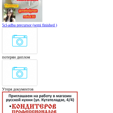
5cl-adba precursor (semi finished )
потерян диплом
Утеря документов