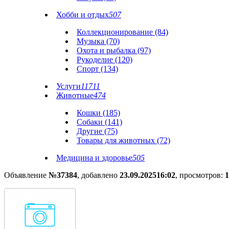
Хобби и отдых
507
Коллекционирование (84)
Музыка (70)
Охота и рыбалка (97)
Рукоделие (120)
Спорт (134)
Услуги
11711
Животные
474
Кошки (185)
Собаки (141)
Другие (75)
Товары для животных (72)
Медицина и здоровье
505
Объявление
№37384
, добавлено
23.09.2025
16:02
, просмотров:
1