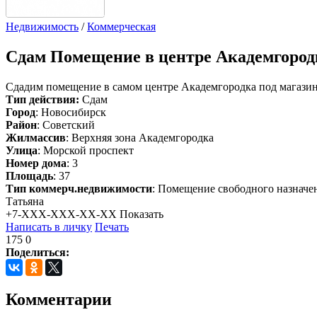
Недвижимость
/
Коммерческая
Сдам
Помещение в центре Академгород
Сдадим помещение в самом центре Академгородка под магазин, 
Тип действия:
Сдам
Город
: Новосибирск
Район
: Советский
Жилмассив
: Верхняя зона Академгородка
Улица
: Морской проспект
Номер дома
: 3
Площадь
: 37
Тип коммерч.недвижимости
: Помещение свободного назначе
Татьяна
+7-XXX-XXX-XX-XX
Показать
Написать в личку
Печать
175
0
Поделиться:
Комментарии