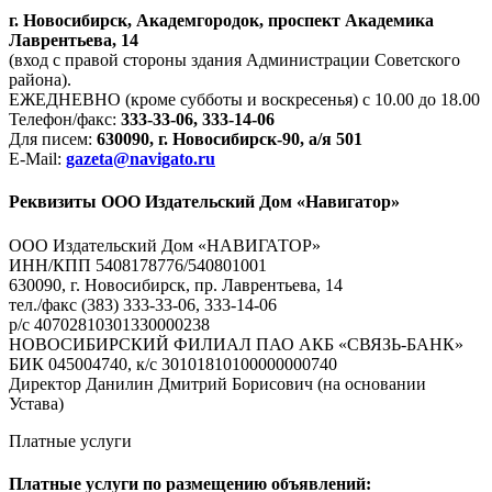
г. Новосибирск, Академгородок, проспект Академика
Лаврентьева, 14
(вход с правой стороны здания Администрации Советского
района).
ЕЖЕДНЕВНО (кроме субботы и воскресенья) с 10.00 до 18.00
Телефон/факс:
333-33-06, 333-14-06
Для писем:
630090, г. Новосибирск-90, а/я 501
E-Mail:
gazeta@navigato.ru
Реквизиты ООО Издательский Дом «Навигатор»
ООО Издательский Дом «НАВИГАТОР»
ИНН/КПП 5408178776/540801001
630090, г. Новосибирск, пр. Лаврентьева, 14
тел./факс (383) 333-33-06, 333-14-06
р/с 40702810301330000238
НОВОСИБИРСКИЙ ФИЛИАЛ ПАО АКБ «СВЯЗЬ-БАНК»
БИК 045004740, к/с 30101810100000000740
Директор Данилин Дмитрий Борисович (на основании
Устава)
Платные услуги
Платные услуги по размещению объявлений: