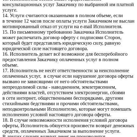
консультационных услуг Заказчику по выбранной им платной
услуге.
14. Услуги считаются оказанными в полном объеме, если
в течение 12 часов после оплаты услуги Заказчиком не выслан
мотивированный отказ от услуги на e-mail Исполнителя.
15. По письменному требованию Заказчика Исполнитель
может распечатать договор оферту с подписями Сторон,
который будет представлять юридическую силу, равную
юридической силе настоящего договора.
16. Исполнитель делает всё возможное для бесперебойного
предоставления Заказчику оплаченных услуг в полном
объеме.
17. Исполнитель не несёт ответственности за неисполнение
оплаченных услуг, в случае если нарушение договора оферты
вызвано не зависящими от него обстоятельствами
непреодолимой силы - наводнением, землетрясением,
действиями властей, отсутствием электроэнергии, сбоями
в сети интернет, общественными беспорядками, другими
стихийными бедствиями и прочими обстоятельствами,
неподконтрольными Исполнителю, которые могут помешать
исполнению условий настоящего договора оферты.
18. В случае невозможности исполнения условий договора
оферты, Исполнитель обязуется произвести возврат денежных
средств, оплаченных Заказчиком за выполнение услуги.
В других случаях возврат денег не производится.