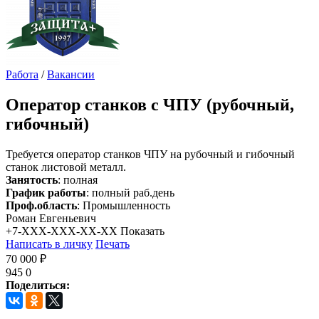
Работа
/
Вакансии
Оператор станков с ЧПУ (рубочный,
гибочный)
Требуется оператор станков ЧПУ на рубочный и гибочный
станок листовой металл.
Занятость
: полная
График работы
: полный раб.день
Проф.область
: Промышленность
Роман Евгеньевич
+7-XXX-XXX-XX-XX
Показать
Написать в личку
Печать
70 000 ₽
945
0
Поделиться: