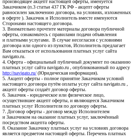
производящее акцепт настоящей оферты, именуется
Заказчиком (п.3 статьи 437 ГК РФ - акцепт оферты
равносилен заключению договора, на условиях, изложенных
в оферте ). Заказчик и Исполнитель вместе именуются
Сторонами настоящего договора.
3. Внимательно прочтите материалы договора публичной
оферты, ознакомьтесь с правилами подачи объявления
и платными услугами. В случае несогласия с условиями
договора или одного из пунктов, Исполнитель предлагает
Вам отказаться от использования платных услуг сайта
navigato.ru.
4. Оферта - официальный публичный документ по оказанию
платных услуг сайта navigato.ru , опубликованный по адресу
http://navigato.ru/
(Юридическая информация).
5. Акцепт оферты - полное принятие Заказчиком условий
настоящего договора путём оплаты услуг сайта navigato.ru ,
акцепт оферты создаёт договор оферты.
6. Заказчик - юридическое или физическое лицо,
осуществившее акцепт оферты, и являющееся Заказчиком
платных услуг Исполнителя по договору оферты.
7. Договор оферты - договор между Исполнителем
и Заказчиком на оказание платных услуг, заключённый
посредством акцепта оферты.
8. Оказание Заказчику платных услуг на условиях договора
является предметом настоящей оферты. Перечень платных