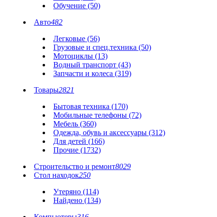
Обучение (50)
Авто
482
Легковые (56)
Грузовые и спец.техника (50)
Мотоциклы (13)
Водный транспорт (43)
Запчасти и колеса (319)
Товары
2821
Бытовая техника (170)
Мобильные телефоны (72)
Мебель (360)
Одежда, обувь и аксессуары (312)
Для детей (166)
Прочие (1732)
Строительство и ремонт
8029
Стол находок
250
Утеряно (114)
Найдено (134)
Компьютеры
316