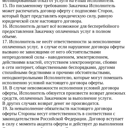
мотивированный отказ от услуги на e-mail Исполнителя.
15. По письменному требованию Заказчика Исполнитель
может распечатать договор оферту с подписями Сторон,
который будет представлять юридическую силу, равную
юридической силе настоящего договора.
16. Исполнитель делает всё возможное для бесперебойного
предоставления Заказчику оплаченных услуг в полном
объеме.
17. Исполнитель не несёт ответственности за неисполнение
оплаченных услуг, в случае если нарушение договора оферты
вызвано не зависящими от него обстоятельствами
непреодолимой силы - наводнением, землетрясением,
действиями властей, отсутствием электроэнергии, сбоями
в сети интернет, общественными беспорядками, другими
стихийными бедствиями и прочими обстоятельствами,
неподконтрольными Исполнителю, которые могут помешать
исполнению условий настоящего договора оферты.
18. В случае невозможности исполнения условий договора
оферты, Исполнитель обязуется произвести возврат денежных
средств, оплаченных Заказчиком за выполнение услуги.
В других случаях возврат денег не производится.
19. За невыполнение обязательств настоящего договора
оферты Стороны несут ответственность в соответствии с
законодательством Российской Федерации. Договор вступает
в силу с момента акцепта оферты и действует до выполнения