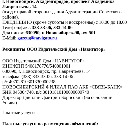
г. Новосибирск, Академгородок, проспект Академика
Лаврентьева, 14
(вход с правой стороны здания Администрации Советского
района).
ЕЖЕДНЕВНО (кроме субботы и воскресенья) с 10.00 до 18.00
Телефон/факс:
333-33-06, 333-14-06
Для писем:
630090, г. Новосибирск-90, а/я 501
E-Mail:
gazeta@navigato.ru
Реквизиты ООО Издательский Дом «Навигатор»
ООО Издательский Дом «НАВИГАТОР»
ИНН/КПП 5408178776/540801001
630090, г. Новосибирск, пр. Лаврентьева, 14
тел./факс (383) 333-33-06, 333-14-06
р/с 40702810301330000238
НОВОСИБИРСКИЙ ФИЛИАЛ ПАО АКБ «СВЯЗЬ-БАНК»
БИК 045004740, к/с 30101810100000000740
Директор Данилин Дмитрий Борисович (на основании
Устава)
Платные услуги
Платные услуги по размещению объявлений: