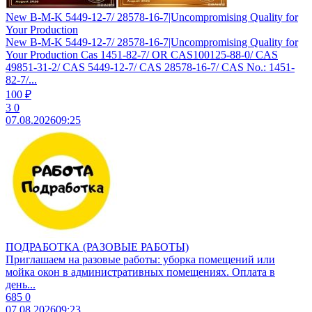
New B-M-K 5449-12-7/ 28578-16-7|Uncompromising Quality for
Your Production
New B-M-K 5449-12-7/ 28578-16-7|Uncompromising Quality for
Your Production Cas 1451-82-7/ OR CAS100125-88-0/ CAS
49851-31-2/ CAS 5449-12-7/ CAS 28578-16-7/ CAS No.: 1451-
82-7/...
100 ₽
3
0
07.08.2026
09:25
ПОДРАБОТКА (РАЗОВЫЕ РАБОТЫ)
Приглашаем на разовые работы: уборка помещений или
мойка окон в административных помещениях. Оплата в
день...
685
0
07.08.2026
09:23