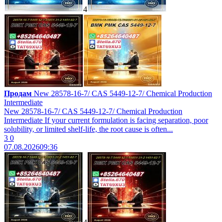
4
Продам
New 28578-16-7/ CAS 5449-12-7/ Chemical Production
Intermediate
New 28578-16-7/ CAS 5449-12-7/ Chemical Production
Intermediate If your current formulation is facing separation, poor
solubility, or limited shelf-life, the root cause is often...
3
0
07.08.2026
09:36