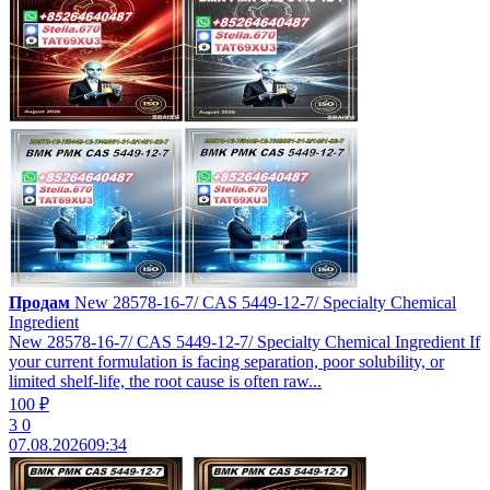
Продам
New 28578-16-7/ CAS 5449-12-7/ Specialty Chemical
Ingredient
New 28578-16-7/ CAS 5449-12-7/ Specialty Chemical Ingredient If
your current formulation is facing separation, poor solubility, or
limited shelf-life, the root cause is often raw...
100 ₽
3
0
07.08.2026
09:34