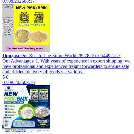
07.08.2026
08:17
Продам
Our Reach: The Entire World 28578-16-7 5449-12-7
Our Advantages: 1. With years of experience in export shipping, we
have professional and experienced freight forwarders to ensure safe
and efficient delivery of goods via various...
5
0
07.08.2026
08:16