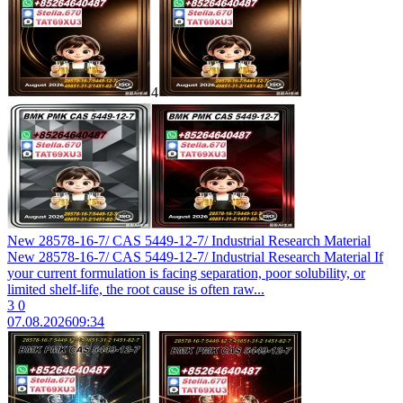
4
New 28578-16-7/ CAS 5449-12-7/ Industrial Research Material
New 28578-16-7/ CAS 5449-12-7/ Industrial Research Material If
your current formulation is facing separation, poor solubility, or
limited shelf-life, the root cause is often raw...
3
0
07.08.2026
09:34