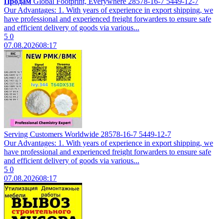
Продам
Global Footprint, Everywhere 28578-16-7 5449-12-7
Our Advantages: 1. With years of experience in export shipping, we
have professional and experienced freight forwarders to ensure safe
and efficient delivery of goods via various...
5
0
07.08.2026
08:17
Serving Customers Worldwide 28578-16-7 5449-12-7
Our Advantages: 1. With years of experience in export shipping, we
have professional and experienced freight forwarders to ensure safe
and efficient delivery of goods via various...
5
0
07.08.2026
08:17