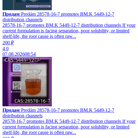
Продам
Predám 28578-16-7 promotes BM.K 5449-12-7
distribution channels
28578-16-7 promotes BM.K 5449-12-7 distribution channels If your
current formulation is facing separation, poor solubility, or limited
shelf-life, the root cause is often raw...
200 ₽
4
0
07.08.2026
08:54
Продам
Predám 28578-16-7 promotes BM.K 5449-12-7
distribution channels
28578-16-7 promotes BM.K 5449-12-7 distribution channels If your
current formulation is facing separation, poor solubility, or limited
shelf-life, the root cause is often raw...