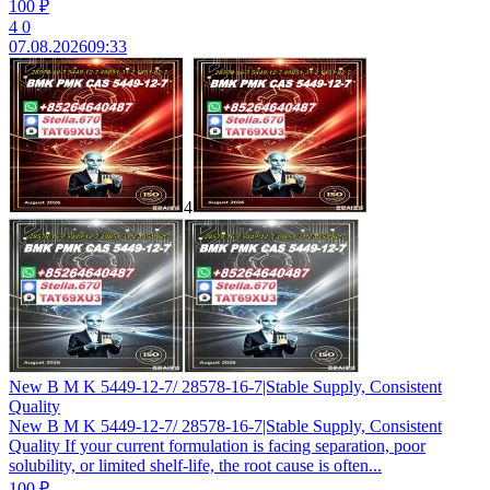
100 ₽
4
0
07.08.2026
09:33
4
New B M K 5449-12-7/ 28578-16-7|Stable Supply, Consistent
Quality
New B M K 5449-12-7/ 28578-16-7|Stable Supply, Consistent
Quality If your current formulation is facing separation, poor
solubility, or limited shelf-life, the root cause is often...
100 ₽