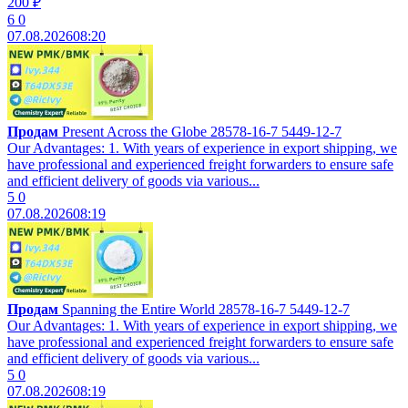
200 ₽
6
0
07.08.2026
08:20
Продам
Present Across the Globe 28578-16-7 5449-12-7
Our Advantages: 1. With years of experience in export shipping, we
have professional and experienced freight forwarders to ensure safe
and efficient delivery of goods via various...
5
0
07.08.2026
08:19
Продам
Spanning the Entire World 28578-16-7 5449-12-7
Our Advantages: 1. With years of experience in export shipping, we
have professional and experienced freight forwarders to ensure safe
and efficient delivery of goods via various...
5
0
07.08.2026
08:19