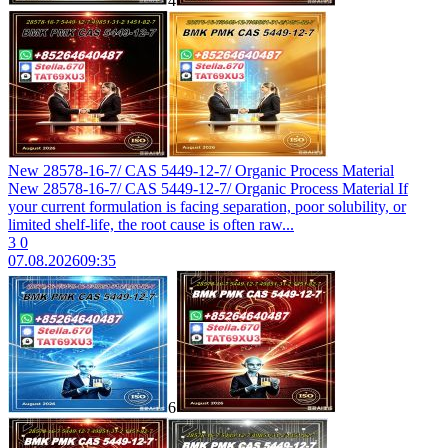
4
New 28578-16-7/ CAS 5449-12-7/ Organic Process Material
New 28578-16-7/ CAS 5449-12-7/ Organic Process Material If
your current formulation is facing separation, poor solubility, or
limited shelf-life, the root cause is often raw...
3
0
07.08.2026
09:35
6