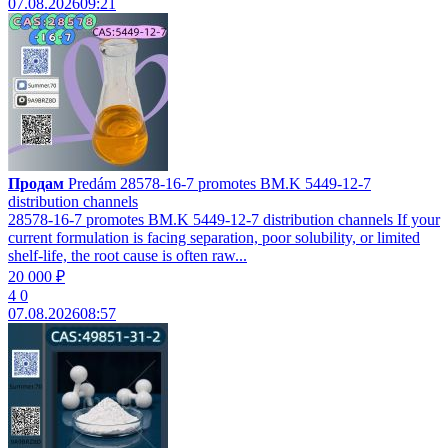
07.08.2026
09:21
Продам
Predám 28578-16-7 promotes BM.K 5449-12-7
distribution channels
28578-16-7 promotes BM.K 5449-12-7 distribution channels If your
current formulation is facing separation, poor solubility, or limited
shelf-life, the root cause is often raw...
20 000 ₽
4
0
07.08.2026
08:57