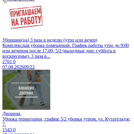
Уборщик(ца) 3 раза в неделю (утро или вечер)
Комплексная уборка помещений. График работы утро до 9:00
или вечером после 17.00, 5/2 (выходные дни: суббота и
воскресенье). 3 раза в...
2761
0
07.08.2026
09:22
Дворник
Уборка территории, график 5/2 уборки утром. ул. Кутателадзе,
7.
1543
0