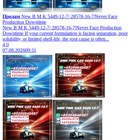
Продам
New B M K 5449-12-7/ 28578-16-7|Never Face
Production Downtime
New B M K 5449-12-7/ 28578-16-7|Never Face Production
Downtime If your current formulation is facing separation, poor
solubility, or limited shelf-life, the root cause is often...
4
0
07.08.2026
09:31
4