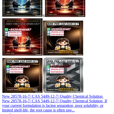
6
New 28578-16-7/ CAS 5449-12-7/ Quality Chemical Solution
New 28578-16-7/ CAS 5449-12-7/ Quality Chemical Solution If
your current formulation is facing separation, poor solubility, or
limited shelf-life, the root cause is often raw...