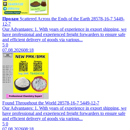
Продам
Scattered Across the Ends of the Earth 28578-16-7 5449-
12-7
Our Advantages: 1. With years of experience in export shipping, we
have professional and experienced freight forwarders to ensure safe
and efficient delivery of goods via various...
5
0
07.08.2026
08:18
Found Throughout the World 28578-16-7 5449-12-7
Our Advantages: 1. With years of experience in export shipping, we
have professional and experienced freight forwarders to ensure safe
and efficient delivery of goods via various...
5
0
07.08.2026
08:18