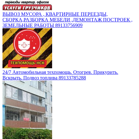
ВЫВОЗ МУСОРА , КВАРТИРНЫЕ ПЕРЕЕЗДЫ,
СБОРКА,РАЗБОРКА МЕБЕЛИ ,ДЕМОНТАЖ ПОСТРОЕК ,
ЗЕМЕЛЬНЫЕ РАБОТЫ 89133756909
24/7 Автомобильная техпомощь. Отогрев. Прикурить.
Вскрыть. Подвоз топлива 89133785288