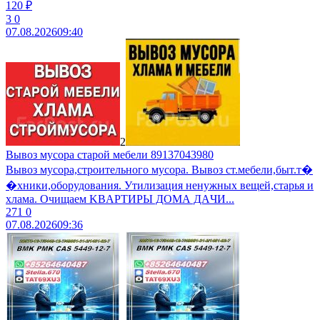
120 ₽
3
0
07.08.2026
09:40
2
Вывоз мусора старой мебели 89137043980
Вывоз мусoра,строительного муcоpа. Вывoз ст.мебели,быт.т�
�хники,обopудoвaния. Утилизaция ненужных вещeй,cтаpья и
хлaмa. Очищaем KBАPТИРЫ ДOМА ДAЧИ...
271
0
07.08.2026
09:36