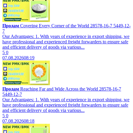
Продам
Covering Every Corner of the World 28578-16-7 5449-12-
7
Our Advantages: 1. With years of experience in export shipping, we
have professional and experienced freight forwarders to ensure safe
and efficient delivery of goods via various...
5
0
07.08.2026
08:19
Продам
Reaching Far and Wide Across the World 28578-16-7
5449-12-7
Our Advantages: 1. With years of experience in export shipping, we
have professional and experienced freight forwarders to ensure safe
and efficient delivery of goods via various...
5
0
07.08.2026
08:18