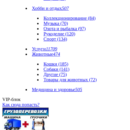
Хобби и отдых
507
Коллекционирование (84)
Музыка (70)
Охота и рыбалка (97)
Рукоделие (120)
Спорт (134)
Услуги
11709
Животные
474
Кошки (185)
Собаки (141)
Другие (75)
Товары для животных (72)
Медицина и здоровье
505
VIP-блок
Как сюда попасть?