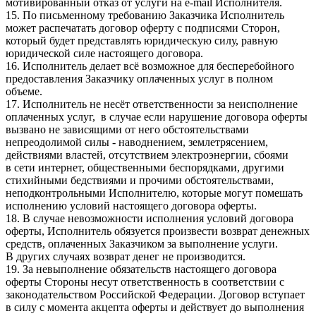
мотивированный отказ от услуги на e-mail Исполнителя.
15. По письменному требованию Заказчика Исполнитель
может распечатать договор оферту с подписями Сторон,
который будет представлять юридическую силу, равную
юридической силе настоящего договора.
16. Исполнитель делает всё возможное для бесперебойного
предоставления Заказчику оплаченных услуг в полном
объеме.
17. Исполнитель не несёт ответственности за неисполнение
оплаченных услуг, в случае если нарушение договора оферты
вызвано не зависящими от него обстоятельствами
непреодолимой силы - наводнением, землетрясением,
действиями властей, отсутствием электроэнергии, сбоями
в сети интернет, общественными беспорядками, другими
стихийными бедствиями и прочими обстоятельствами,
неподконтрольными Исполнителю, которые могут помешать
исполнению условий настоящего договора оферты.
18. В случае невозможности исполнения условий договора
оферты, Исполнитель обязуется произвести возврат денежных
средств, оплаченных Заказчиком за выполнение услуги.
В других случаях возврат денег не производится.
19. За невыполнение обязательств настоящего договора
оферты Стороны несут ответственность в соответствии с
законодательством Российской Федерации. Договор вступает
в силу с момента акцепта оферты и действует до выполнения