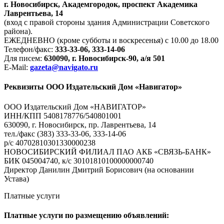
г. Новосибирск, Академгородок, проспект Академика
Лаврентьева, 14
(вход с правой стороны здания Администрации Советского
района).
ЕЖЕДНЕВНО (кроме субботы и воскресенья) с 10.00 до 18.00
Телефон/факс:
333-33-06, 333-14-06
Для писем:
630090, г. Новосибирск-90, а/я 501
E-Mail:
gazeta@navigato.ru
Реквизиты ООО Издательский Дом «Навигатор»
ООО Издательский Дом «НАВИГАТОР»
ИНН/КПП 5408178776/540801001
630090, г. Новосибирск, пр. Лаврентьева, 14
тел./факс (383) 333-33-06, 333-14-06
р/с 40702810301330000238
НОВОСИБИРСКИЙ ФИЛИАЛ ПАО АКБ «СВЯЗЬ-БАНК»
БИК 045004740, к/с 30101810100000000740
Директор Данилин Дмитрий Борисович (на основании
Устава)
Платные услуги
Платные услуги по размещению объявлений: