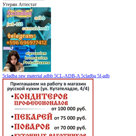
Утерян Аттестат
5cladba raw material adbb 5CL-ADB-A 5cladba 5f-adb