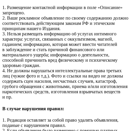
1. Размещение контактной информации в поле «Описание»
запрещено.
2. Ваше рекламное объявление по своему содержанию должно
соответствовать действующим законам РФ и этическим
принципам нашего Издания.
3. Нельзя размещать информацию об услугах интимного
характера: услугах, связанных с оккультизмом, магией,
гаданием; информацию, которая может ввести читателей
в заблуждение и стать причиной финансового или
материального ущерба; информацию о деятельности,
способной причинить вред физическому и психическому
здоровью граждан.
4. Не должны нарушаться интеллектуальные права третьих
лиц (чужие фото и т.д.). Фото и ссылки на видео не должны
содержать сцен насилия, несчастных случаев, катастроф,
грубого обращения с животными, приема и/или изготовления
наркотических средств, изготовления взрывчатых веществ
и пр.
В случае нарушения правил:
1. Редакция оставляет за собой право удалять объявления,
поданые с нарушением правил.
2. Если объявление было размещено с помощью платных