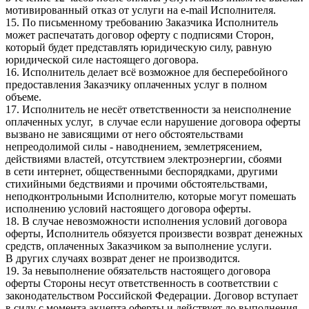
мотивированный отказ от услуги на e-mail Исполнителя.
15. По письменному требованию Заказчика Исполнитель
может распечатать договор оферту с подписями Сторон,
который будет представлять юридическую силу, равную
юридической силе настоящего договора.
16. Исполнитель делает всё возможное для бесперебойного
предоставления Заказчику оплаченных услуг в полном
объеме.
17. Исполнитель не несёт ответственности за неисполнение
оплаченных услуг, в случае если нарушение договора оферты
вызвано не зависящими от него обстоятельствами
непреодолимой силы - наводнением, землетрясением,
действиями властей, отсутствием электроэнергии, сбоями
в сети интернет, общественными беспорядками, другими
стихийными бедствиями и прочими обстоятельствами,
неподконтрольными Исполнителю, которые могут помешать
исполнению условий настоящего договора оферты.
18. В случае невозможности исполнения условий договора
оферты, Исполнитель обязуется произвести возврат денежных
средств, оплаченных Заказчиком за выполнение услуги.
В других случаях возврат денег не производится.
19. За невыполнение обязательств настоящего договора
оферты Стороны несут ответственность в соответствии с
законодательством Российской Федерации. Договор вступает
в силу с момента акцепта оферты и действует до выполнения