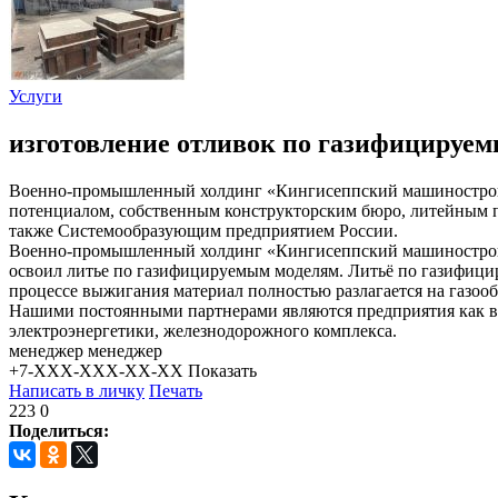
Услуги
изготовление отливок по газифицируе
Военно-промышленный холдинг «Кингисеппский машиностроит
потенциалом, собственным конструкторским бюро, литейным п
также Системообразующим предприятием России.
Военно-промышленный холдинг «Кингисеппский машиностро
освоил литье по газифицируемым моделям. Литьё по газифицир
процессе выжигания материал полностью разлагается на газоо
Нашими постоянными партнерами являются предприятия как во
электроэнергетики, железнодорожного комплекса.
менеджер менеджер
+7-XXX-XXX-XX-XX
Показать
Написать в личку
Печать
223
0
Поделиться: