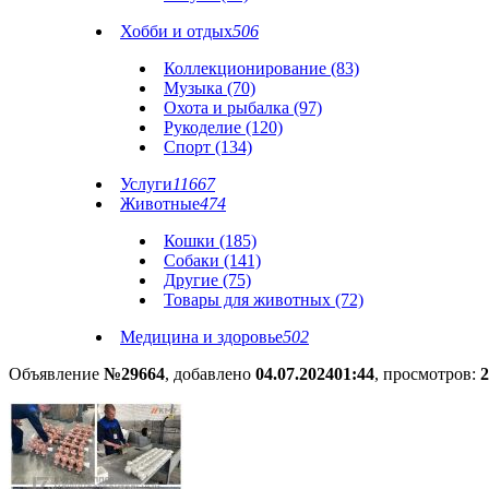
Хобби и отдых
506
Коллекционирование (83)
Музыка (70)
Охота и рыбалка (97)
Рукоделие (120)
Спорт (134)
Услуги
11667
Животные
474
Кошки (185)
Собаки (141)
Другие (75)
Товары для животных (72)
Медицина и здоровье
502
Объявление
№29664
, добавлено
04.07.2024
01:44
, просмотров:
2