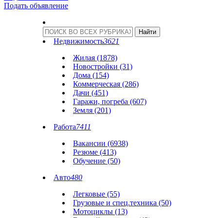
Подать объявление
Недвижимость
3621
Жилая (1878)
Новостройки (31)
Дома (154)
Коммерческая (286)
Дачи (451)
Гаражи, погреба (607)
Земля (201)
Работа
7411
Вакансии (6938)
Резюме (413)
Обучение (50)
Авто
480
Легковые (55)
Грузовые и спец.техника (50)
Мотоциклы (13)