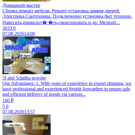
Домашний мастер
Сборка ремонт мебели. Ремонт,установка замков,дверей.
Электрика.Сантехника. Подключение,установка быт техники.
Навесить,приколот� �ть,смонтировать и др. Мелкий...
3033
0
07.08.2026
14:09
5f abd 5cladba powder
Our Advantages: 1. With years of experience in export shipping, we
have professional and experienced freight forwarders to ensure safe
and efficient delivery of goods via various...
100 ₽
5
0
07.08.2026
13:57