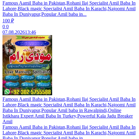
Famous Aamil Baba in Pakistan,Rohani Ilaj Specialist Amil Baba In
Lahore,Black magic Specialist Amil Baba In Karachi,Najoomi Amil
Baba In Duniyapur,Popular Amil baba in...
100 ₽
0
0
07.08.2026
13:46
Famous Aamil Baba in Pakistan,Rohani Ilaj Specialist Amil Baba In
Lahore,Black magic Specialist Amil Baba In Karachi,Najoomi Amil
Baba In Duniyapur,Popular Amil baba in Rawalpindi,Online
Istikhara Expert Amil Baba In Turkey,Powerful Kala Jadu Breaker
Amil
Famous Aamil Baba in Pakistan,Rohani Ilaj Specialist Amil Baba In
Lahore,Black magic Specialist Amil Baba In Karachi,Najoomi Amil
Baba In Duniyapur,Popular Amil baba in...