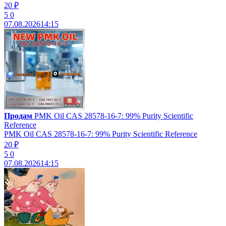
20 ₽
5
0
07.08.2026
14:15
Продам
PMK Oil CAS 28578-16-7: 99% Purity Scientific
Reference
PMK Oil CAS 28578-16-7: 99% Purity Scientific Reference
20 ₽
5
0
07.08.2026
14:15