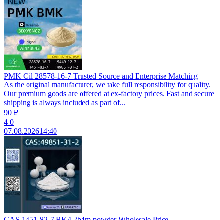
PMK Oil 28578-16-7 Trusted Source and Enterprise Matching
As the original manufacturer, we take full responsibility for quality.
Our premium goods are offered at ex‑factory prices. Fast and secure
shipping is always included as part of...
90 ₽
4
0
07.08.2026
14:40
CAS 1451-82-7 BK4 2b4m powder Wholesale Price