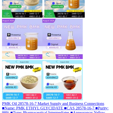
6
PMK Oil 28578-16-7 Market Supply and Business Connections
■Name: PMK ETHYL GLYCIDATE ■CAS 28578-16-7 ■Purity:
99% ■Type: Pharmaceutical Intermediates ■Appearance: Yellow