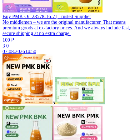
Buy PMK Oil 28578-16-7 | Trusted Supplier
No middlemen – we are the original manufacturer. That means
premium goods at ex‑factory prices. And we always include fast,
secure shipping at no extra charge.
100 ₽
3
0
07.08.2026
14:50
5