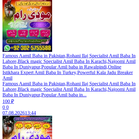
Famous Aamil Baba in Pakistan,Rohani Ilaj Specialist Amil Baba In
Lahore,Black magic Specialist Amil Baba In Karachi,Najoomi Amil
Baba In Duniyapur,Popular Amil baba in Rawalpindi,Online
Istikhara Expert Amil Baba In Turkey,Powerful Kala Jadu Breaker
Amil
Famous Aamil Baba in Pakistan,Rohani Ilaj Specialist Amil Baba In
Lahore,Black magic Specialist Amil Baba In Karachi,Najoomi Amil
Baba In Duniyapur,Popular Amil baba in...
100 ₽
0
0
07.08.2026
13:44