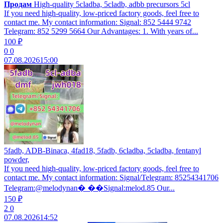
Продам
High-quality 5cladba, 5cladb, adbb precursors 5cl
If you need high-quality, low-priced factory goods, feel free to
contact me. My contact information: Signal: 852 5444 9742
Telegram: 852 5299 5664 Our Advantages: 1. With years of...
100 ₽
0
0
07.08.2026
15:00
5fadb, ADB-Binaca, 4fad18, 5fadb, 6cladba, 5cladba, fentanyl
powder,
If you need high-quality, low-priced factory goods, feel free to
contact me. My contact information: Signal/Telegram: 85254341706
Telegram:@melodynan� ��Signal:melod.85 Our...
150 ₽
2
0
07.08.2026
14:52