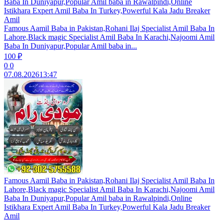
Baba In Duniyapur,Popular Amil baba in Rawalpindi,Online
Istikhara Expert Amil Baba In Turkey,Powerful Kala Jadu Breaker
Amil
Famous Aamil Baba in Pakistan,Rohani Ilaj Specialist Amil Baba In
Lahore,Black magic Specialist Amil Baba In Karachi,Najoomi Amil
Baba In Duniyapur,Popular Amil baba in...
100 ₽
0
0
07.08.2026
13:47
Famous Aamil Baba in Pakistan,Rohani Ilaj Specialist Amil Baba In
Lahore,Black magic Specialist Amil Baba In Karachi,Najoomi Amil
Baba In Duniyapur,Popular Amil baba in Rawalpindi,Online
Istikhara Expert Amil Baba In Turkey,Powerful Kala Jadu Breaker
Amil