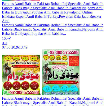
Famous Aamil Baba in Pakistan,Rohani Ilaj Specialist Amil Baba In
Lahore,Black magic Specialist Amil Baba In Karachi,Najoomi Amil
Baba In Duniyapur,Popular Amil baba in Rawalpindi,Online
Istikhara Expert Amil Baba In Turkey,Powerful Kala Jadu Breaker
Amil
Famous Aamil Baba in Pakistan,Rohani Ilaj Specialist Amil Baba In
Lahore,Black magic Specialist Amil Baba In Karachi,Najoomi Amil
Baba In Duniyapur,Popular Amil baba in...
100 ₽
0
0
07.08.2026
13:49
2
Famous Aamil Baba in Pakistan,Rohani Ilaj Specialist Amil Baba In
Lahore,Black magic Specialist Amil Baba In Karachi,Najoomi Amil