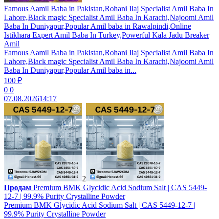
Famous Aamil Baba in Pakistan,Rohani Ilaj Specialist Amil Baba In
Lahore,Black magic Specialist Amil Baba In Karachi,Najoomi Amil
Baba In Duniyapur,Popular Amil baba in Rawalpindi,Online
Istikhara Expert Amil Baba In Turkey,Powerful Kala Jadu Breaker
Amil
Famous Aamil Baba in Pakistan,Rohani Ilaj Specialist Amil Baba In
Lahore,Black magic Specialist Amil Baba In Karachi,Najoomi Amil
Baba In Duniyapur,Popular Amil baba in...
100 ₽
0
0
07.08.2026
14:17
2
Продам
Premium BMK Glycidic Acid Sodium Salt | CAS 5449-
12-7 | 99.9% Purity Crystalline Powder
Premium BMK Glycidic Acid Sodium Salt | CAS 5449-12-7 |
99.9% Purity Crystalline Powder