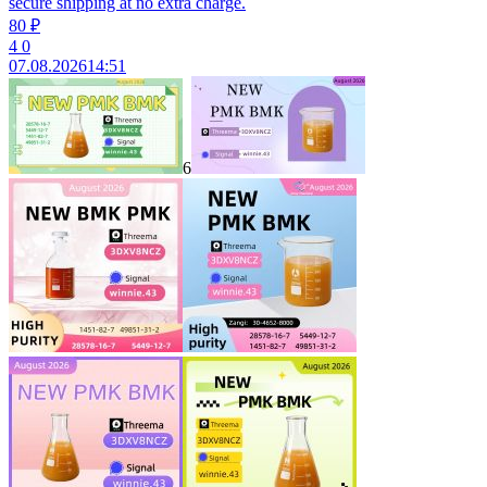
secure shipping at no extra charge.
80 ₽
4
0
07.08.2026
14:51
6