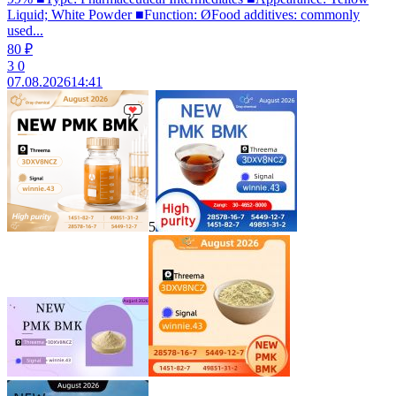
Liquid; White Powder ■Function: ØFood additives: commonly
used...
80 ₽
3
0
07.08.2026
14:41
5