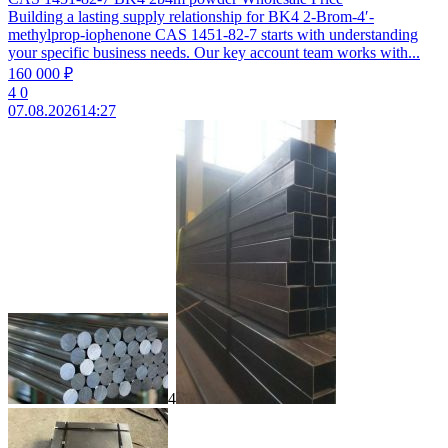
Building a lasting supply relationship for BK4 2-Brom-4′-
methylprop-iophenone CAS 1451-82-7 starts with understanding
your specific business needs. Our key account team works with...
160 000 ₽
4
0
07.08.2026
14:27
4