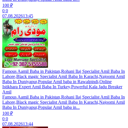
100 ₽
0
0
07.08.2026
13:45
Famous Aamil Baba in Pakistan,Rohani Ilaj Specialist Amil Baba In
Lahore,Black magic Specialist Amil Baba In Karachi,Najoomi Amil
Baba In Duniyapur,Popular Amil baba in Rawalpindi,Online
Istikhara Expert Amil Baba In Turkey,Powerful Kala Jadu Breaker
Amil
Famous Aamil Baba in Pakistan,Rohani Ilaj Specialist Amil Baba In
Lahore,Black magic Specialist Amil Baba In Karachi,Najoomi Amil
Baba In Duniyapur,Popular Amil baba in...
100 ₽
0
0
07.08.2026
13:44