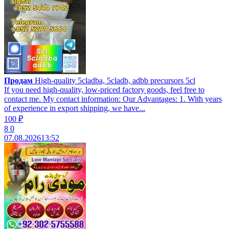
Продам
High-quality 5cladba, 5cladb, adbb precursors 5cl
If you need high-quality, low-priced factory goods, feel free to
contact me. My contact information: Our Advantages: 1. With years
of experience in export shipping, we have...
100 ₽
8
0
07.08.2026
13:52