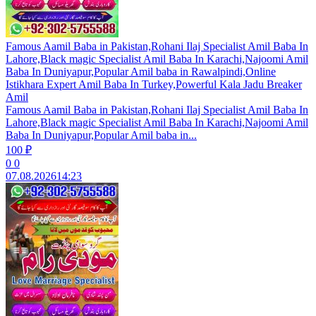
Famous Aamil Baba in Pakistan,Rohani Ilaj Specialist Amil Baba In
Lahore,Black magic Specialist Amil Baba In Karachi,Najoomi Amil
Baba In Duniyapur,Popular Amil baba in Rawalpindi,Online
Istikhara Expert Amil Baba In Turkey,Powerful Kala Jadu Breaker
Amil
Famous Aamil Baba in Pakistan,Rohani Ilaj Specialist Amil Baba In
Lahore,Black magic Specialist Amil Baba In Karachi,Najoomi Amil
Baba In Duniyapur,Popular Amil baba in...
100 ₽
0
0
07.08.2026
14:23