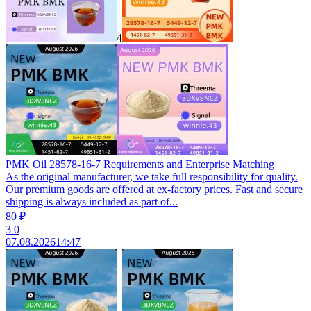
4
PMK Oil 28578-16-7 Requirements and Enterprise Matching
As the original manufacturer, we take full responsibility for quality.
Our premium goods are offered at ex‑factory prices. Fast and secure
shipping is always included as part of...
80 ₽
3
0
07.08.2026
14:47