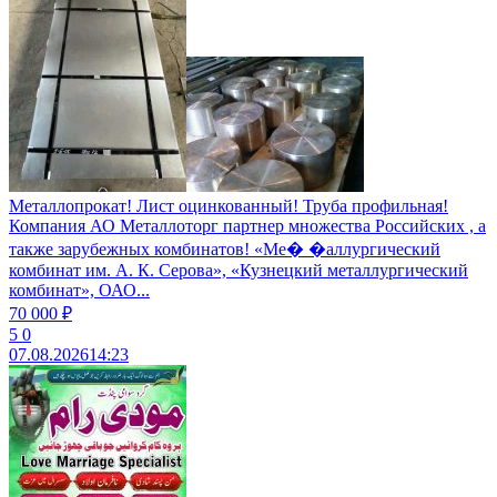
Металлопрокат! Лист оцинкованный! Труба профильная!
Компания АО Металлоторг партнер множества Российских , а
также зарубежных комбинатов! «Ме� �аллургический
комбинат им. А. К. Серова», «Кузнецкий металлургический
комбинат», ОАО...
70 000 ₽
5
0
07.08.2026
14:23