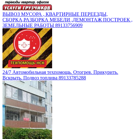
ВЫВОЗ МУСОРА , КВАРТИРНЫЕ ПЕРЕЕЗДЫ,
СБОРКА,РАЗБОРКА МЕБЕЛИ ,ДЕМОНТАЖ ПОСТРОЕК ,
ЗЕМЕЛЬНЫЕ РАБОТЫ 89133756909
24/7 Автомобильная техпомощь. Отогрев. Прикурить.
Вскрыть. Подвоз топлива 89133785288