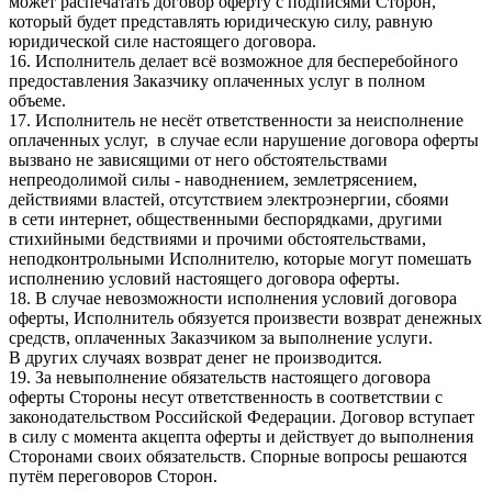
может распечатать договор оферту с подписями Сторон,
который будет представлять юридическую силу, равную
юридической силе настоящего договора.
16. Исполнитель делает всё возможное для бесперебойного
предоставления Заказчику оплаченных услуг в полном
объеме.
17. Исполнитель не несёт ответственности за неисполнение
оплаченных услуг, в случае если нарушение договора оферты
вызвано не зависящими от него обстоятельствами
непреодолимой силы - наводнением, землетрясением,
действиями властей, отсутствием электроэнергии, сбоями
в сети интернет, общественными беспорядками, другими
стихийными бедствиями и прочими обстоятельствами,
неподконтрольными Исполнителю, которые могут помешать
исполнению условий настоящего договора оферты.
18. В случае невозможности исполнения условий договора
оферты, Исполнитель обязуется произвести возврат денежных
средств, оплаченных Заказчиком за выполнение услуги.
В других случаях возврат денег не производится.
19. За невыполнение обязательств настоящего договора
оферты Стороны несут ответственность в соответствии с
законодательством Российской Федерации. Договор вступает
в силу с момента акцепта оферты и действует до выполнения
Сторонами своих обязательств. Спорные вопросы решаются
путём переговоров Сторон.