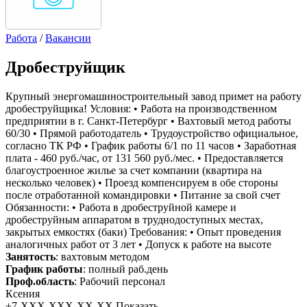
Работа
/
Вакансии
Дробеструйщик
Крупный энергомашиностроительный завод примет на работу
дробеструйщика! Условия: • Работа на производственном
предприятии в г. Санкт-Петербург • Вахтовый метод работы
60/30 • Прямой работодатель • Трудоустройство официальное,
согласно ТК РФ • График работы 6/1 по 11 часов • Заработная
плата - 460 руб./час, от 131 560 руб./мес. • Предоставляется
благоустроенное жилье за счет компании (квартира на
несколько человек) • Проезд компенсируем в обе стороны
после отработанной командировки • Питание за свой счет
Обязанности: • Работа в дробеструйной камере и
дробеструйным аппаратом в труднодоступных местах,
закрытых емкостях (баки) Требования: • Опыт проведения
аналогичных работ от 3 лет • Допуск к работе на высоте
Занятость
: вахтовым методом
График работы
: полный раб.день
Проф.область
: Рабочий персонал
Ксения
+7-XXX-XXX-XX-XX
Показать