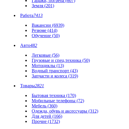
Гаражи, погреба (607)
Земля (201)
Работа
7413
Вакансии (6939)
Резюме (414)
Обучение (50)
Авто
482
Легковые (56)
Грузовые и спец.техника (50)
Мотоциклы (13)
Водный транспорт (43)
Запчасти и колеса (319)
Товары
2821
Бытовая техника (170)
Мобильные телефоны (72)
Мебель (360)
Одежда, обувь и аксессуары (312)
Для детей (166)
Прочие (1732)