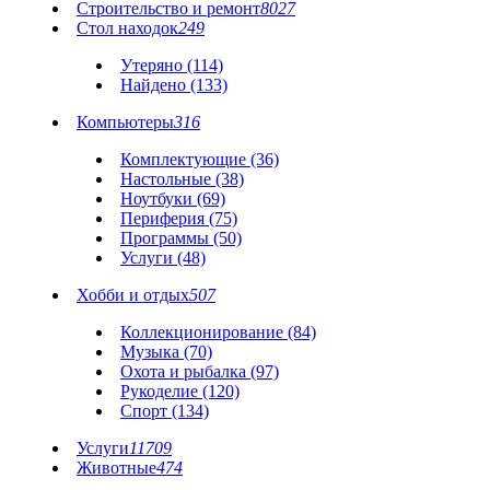
Строительство и ремонт
8027
Стол находок
249
Утеряно (114)
Найдено (133)
Компьютеры
316
Комплектующие (36)
Настольные (38)
Ноутбуки (69)
Периферия (75)
Программы (50)
Услуги (48)
Хобби и отдых
507
Коллекционирование (84)
Музыка (70)
Охота и рыбалка (97)
Рукоделие (120)
Спорт (134)
Услуги
11709
Животные
474