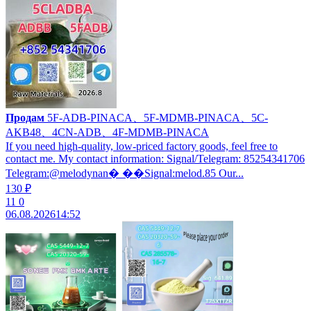
Продам
5F-ADB-PINACA、5F-MDMB-PINACA、5C-
AKB48、4CN-ADB、4F-MDMB-PINACA
If you need high-quality, low-priced factory goods, feel free to
contact me. My contact information: Signal/Telegram: 85254341706
Telegram:@melodynan� ��Signal:melod.85 Our...
130 ₽
11
0
06.08.2026
14:52