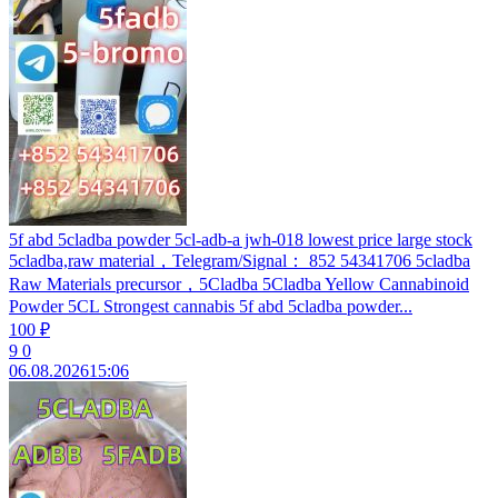
5f abd 5cladba powder 5cl-adb-a jwh-018 lowest price large stock
5cladba,raw material，Telegram/Signal： 852 54341706 5cladba
Raw Materials precursor，5Cladba 5Cladba Yellow Cannabinoid
Powder 5CL Strongest cannabis 5f abd 5cladba powder...
100 ₽
9
0
06.08.2026
15:06