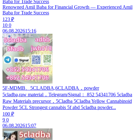
Baba for Trade Success
Renowned Amil Baba for Financial Growth — Experienced Amil
Baba for Trade Success
123 ₽
10
0
06.08.2026
15:16
5F-MDMB、5CLADBA,6CLADBA，powder
5cladba,raw material，Telegram/Signal： 852 54341706 5cladba
Raw Materials precursor，5Cladba 5Cladba Yellow Cannabinoid
Powder 5CL Strongest cannabis 5f abd 5cladba powder...
100 ₽
9
0
06.08.2026
15:07