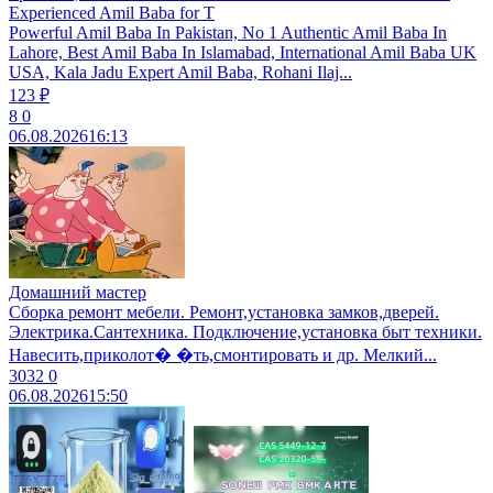
Experienced Amil Baba for T
Powerful Amil Baba In Pakistan, No 1 Authentic Amil Baba In
Lahore, Best Amil Baba In Islamabad, International Amil Baba UK
USA, Kala Jadu Expert Amil Baba, Rohani Ilaj...
123 ₽
8
0
06.08.2026
16:13
Домашний мастер
Сборка ремонт мебели. Ремонт,установка замков,дверей.
Электрика.Сантехника. Подключение,установка быт техники.
Навесить,приколот� �ть,смонтировать и др. Мелкий...
3032
0
06.08.2026
15:50