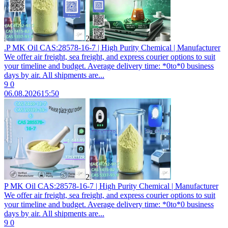
2
.P MK Oil CAS:28578-16-7 | High Purity Chemical | Manufacturer
We offer air freight, sea freight, and express courier options to suit
your timeline and budget. Average delivery time: *0to*0 business
days by air. All shipments are...
9
0
06.08.2026
15:50
2
P MK Oil CAS:28578-16-7 | High Purity Chemical | Manufacturer
We offer air freight, sea freight, and express courier options to suit
your timeline and budget. Average delivery time: *0to*0 business
days by air. All shipments are...
9
0