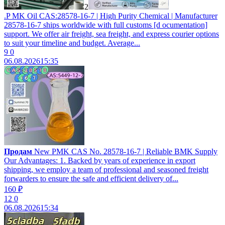
2
.P MK Oil CAS:28578-16-7 | High Purity Chemical | Manufacturer
28578-16-7 ships worldwide with full customs [d ocumentation]
support. We offer air freight, sea freight, and express courier options
to suit your timeline and budget. Average...
9
0
06.08.2026
15:35
Продам
New PMK CAS No. 28578-16-7 | Reliable BMK Supply
Our Advantages: 1. Backed by years of experience in export
shipping, we employ a team of professional and seasoned freight
forwarders to ensure the safe and efficient delivery of...
160 ₽
12
0
06.08.2026
15:34