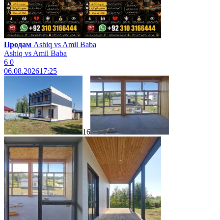
Продам
Ashiq vs Amil Baba
Ashiq vs Amil Baba
6
0
06.08.2026
17:25
16