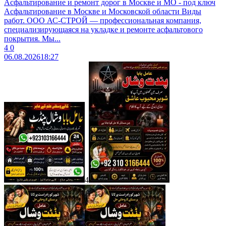
Асфальтирование и ремонт дорог в Москве и МО - под ключ
Асфальтирование в Москве и Московской области Виды
работ. ООО АС-СТРОЙ — профессиональная компания,
специализирующаяся на укладке и ремонте асфальтового
покрытия. Мы...
4
0
06.08.2026
18:27
4