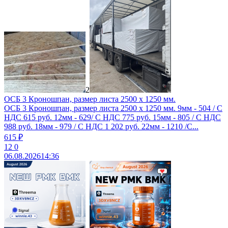
2
ОСБ 3 Кроношпан, размер листа 2500 х 1250 мм.
ОСБ 3 Кроношпан, размер листа 2500 х 1250 мм. 9мм - 504 / С
НДС 615 руб. 12мм - 629/ С НДС 775 руб. 15мм - 805 / С НДС
988 руб. 18мм - 979 / С НДС 1 202 руб. 22мм - 1210 /С...
615 ₽
12
0
06.08.2026
14:36