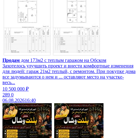
Продам
дом 173м2 с теплым гаражом на Обском
Захотелось улучшить проект и внести комфортные изменения
для людей: гараж 21м2 теплый, с ремонтом. При покупке дома
все задумываются о нем и ... оставляют место на участке-
весь...
10 500 000 ₽
289
0
06.08.2026
16:40