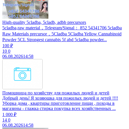
High-quality 5cladba, 5cladb, adbb precursors
5cladba,raw material，Telegram/Signal： 852 54341706 5cladba
Raw Materials precursor，5Cladba 5Cladba Yellow Cannabinoid
Powder 5CL Strongest cannabis 5f abd 5cladba powder...
100 ₽
10
0
06.08.2026
14:58
Помощница по хозяйству для пожилых людей и детей
Добрый день! Я хозяюшка для пожилых людей и детей !!!!
Уборка дома , квартиры приготовление пищи , походы в
магазины - глажка стирка покупка всех хозяйственных ...
1 000 ₽
14
0
06.08.2026
14:58