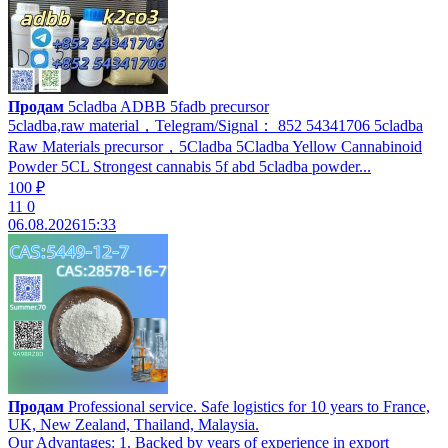
Продам
5cladba ADBB 5fadb precursor
5cladba,raw material，Telegram/Signal： 852 54341706 5cladba
Raw Materials precursor，5Cladba 5Cladba Yellow Cannabinoid
Powder 5CL Strongest cannabis 5f abd 5cladba powder...
100 ₽
11
0
06.08.2026
15:33
Продам
Professional service. Safe logistics for 10 years to France,
UK, New Zealand, Thailand, Malaysia.
Our Advantages: 1. Backed by years of experience in export