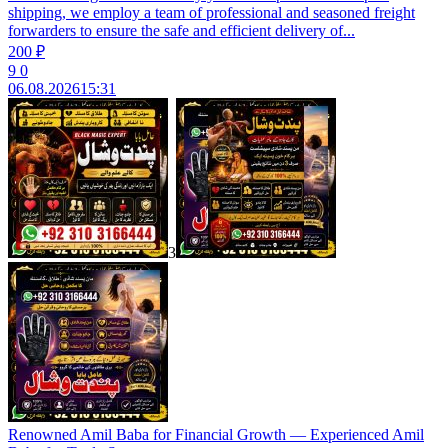
shipping, we employ a team of professional and seasoned freight
forwarders to ensure the safe and efficient delivery of...
200 ₽
9
0
06.08.2026
15:31
3
Renowned Amil Baba for Financial Growth — Experienced Amil