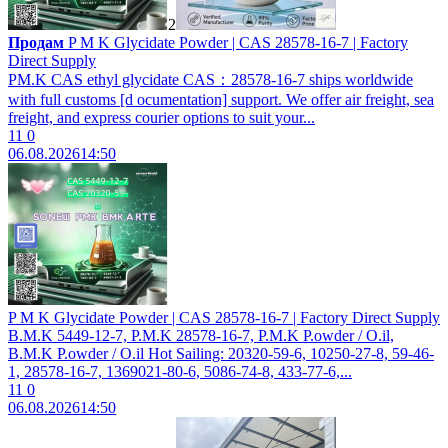
2
Продам
P M K Glycidate Powder | CAS 28578-16-7 | Factory
Direct Supply
PM.K CAS ethyl glycidate CAS：28578-16-7 ships worldwide
with full customs [d ocumentation] support. We offer air freight, sea
freight, and express courier options to suit your...
11
0
06.08.2026
14:50
P M K Glycidate Powder | CAS 28578-16-7 | Factory Direct Supply
B.M.K 5449-12-7, P.M.K 28578-16-7, P.M.K P.owder / O.il,
B.M.K P.owder / O.il Hot Sailing: 20320-59-6, 10250-27-8, 59-46-
1, 28578-16-7, 1369021-80-6, 5086-74-8, 433-77-6,...
11
0
06.08.2026
14:50