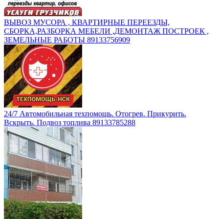
ВЫВОЗ МУСОРА , КВАРТИРНЫЕ ПЕРЕЕЗДЫ,
СБОРКА,РАЗБОРКА МЕБЕЛИ ,ДЕМОНТАЖ ПОСТРОЕК ,
ЗЕМЕЛЬНЫЕ РАБОТЫ 89133756909
24/7 Автомобильная техпомощь. Отогрев. Прикурить.
Вскрыть. Подвоз топлива 89133785288