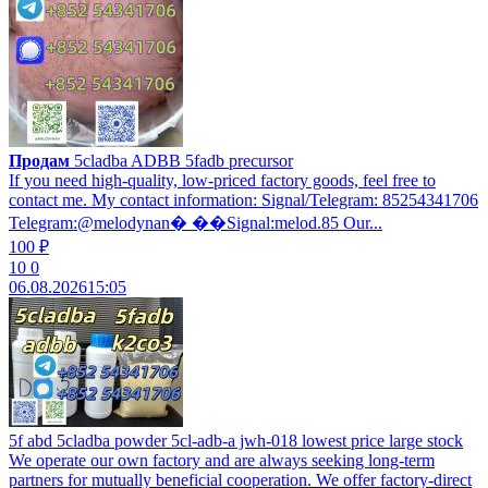
Продам
5cladba ADBB 5fadb precursor
If you need high-quality, low-priced factory goods, feel free to
contact me. My contact information: Signal/Telegram: 85254341706
Telegram:@melodynan� ��Signal:melod.85 Our...
100 ₽
10
0
06.08.2026
15:05
5f abd 5cladba powder 5cl-adb-a jwh-018 lowest price large stock
We operate our own factory and are always seeking long-term
partners for mutually beneficial cooperation. We offer factory-direct