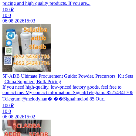
pricing and high-quality products. If you are...
100 ₽
10
0
06.08.2026
15:03
5F-ADB Ultimate Procurement Guide: Powder, Precursors, Kit Sets
| China Supplier | Bulk Pricing
If you need high-quality, low-priced factory goods, feel free to
contact me. My contact information: Signal/Telegram: 85254341706
Telegram:@melodynan� ��Signal:melod.85 Our...
100 ₽
10
0
06.08.2026
15:02