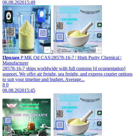
06.08.2026
15:49
2
Продам
P MK Oil CAS:28578-16-7 | High Purity Chemical |
Manufacturer
28578-16-7 ships worldwide with full customs [d ocumentation]
support. We offer air freight, sea freight, and express courier options
to suit your timeline and budget. Average...
8
0
06.08.2026
15:45