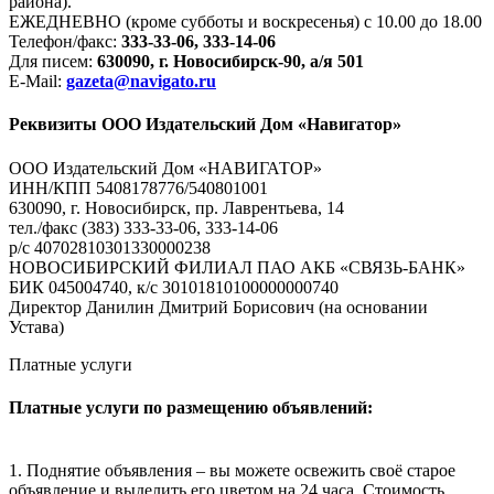
района).
ЕЖЕДНЕВНО (кроме субботы и воскресенья) с 10.00 до 18.00
Телефон/факс:
333-33-06, 333-14-06
Для писем:
630090, г. Новосибирск-90, а/я 501
E-Mail:
gazeta@navigato.ru
Реквизиты ООО Издательский Дом «Навигатор»
ООО Издательский Дом «НАВИГАТОР»
ИНН/КПП 5408178776/540801001
630090, г. Новосибирск, пр. Лаврентьева, 14
тел./факс (383) 333-33-06, 333-14-06
р/с 40702810301330000238
НОВОСИБИРСКИЙ ФИЛИАЛ ПАО АКБ «СВЯЗЬ-БАНК»
БИК 045004740, к/с 30101810100000000740
Директор Данилин Дмитрий Борисович (на основании
Устава)
Платные услуги
Платные услуги по размещению объявлений:
1. Поднятие объявления – вы можете освежить своё старое
объявление и выделить его цветом на 24 часа. Стоимость