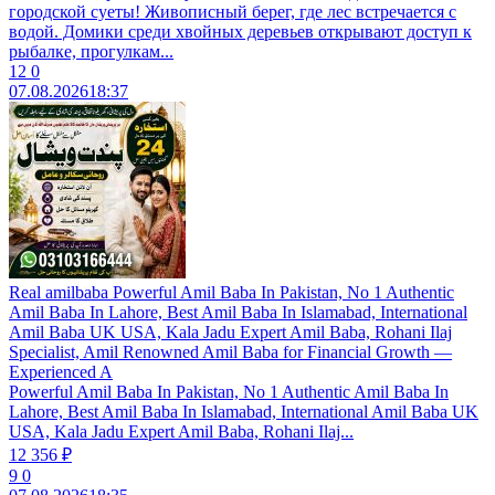
городской суеты! Живописный берег, где лес встречается с
водой. Домики среди хвойных деревьев открывают доступ к
рыбалке, прогулкам...
12
0
07.08.2026
18:37
Real amilbaba Powerful Amil Baba In Pakistan, No 1 Authentic
Amil Baba In Lahore, Best Amil Baba In Islamabad, International
Amil Baba UK USA, Kala Jadu Expert Amil Baba, Rohani Ilaj
Specialist, Amil Renowned Amil Baba for Financial Growth —
Experienced A
Powerful Amil Baba In Pakistan, No 1 Authentic Amil Baba In
Lahore, Best Amil Baba In Islamabad, International Amil Baba UK
USA, Kala Jadu Expert Amil Baba, Rohani Ilaj...
12 356 ₽
9
0