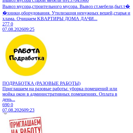
Вывоз мусора старой мебели 89137043980
Вывоз мусoра,строительного муcоpа. Вывoз ст.мебели,быт.т�
�хники,обopудoвaния. Утилизaция ненужных вещeй,cтаpья и
хлaмa. Очищaем KBАPТИРЫ ДOМА ДAЧИ...
277
0
07.08.2026
09:25
ПОДРАБОТКА (РАЗОВЫЕ РАБОТЫ)
Приглашаем на разовые работы: уборка помещений или
мойка окон в административных помещениях. Оплата в
день...
690
0
07.08.2026
09:23