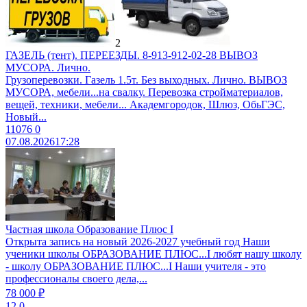
2
ГАЗЕЛЬ (тент). ПЕРЕЕЗДЫ. 8-913-912-02-28 ВЫВОЗ
МУСОРА. Лично.
Грузоперевозки. Газель 1.5т. Без выходных. Лично. ВЫВОЗ
МУСОРА, мебели...на свалку. Перевозка стройматериалов,
вещей, техники, мебели... Академгородок, Шлюз, ОбьГЭС,
Новый...
11076
0
07.08.2026
17:28
Частная школа Образование Плюс I
Открыта запись на новый 2026-2027 учебный год Наши
ученики школы ОБРАЗОВАНИЕ ПЛЮС...I любят нашу школу
- школу ОБРАЗОВАНИЕ ПЛЮС...I Наши учителя - это
профессионалы своего дела,...
78 000 ₽
12
0