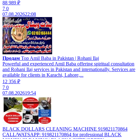
88 989 ₽
7
0
07.08.2026
22:08
Продам
Top Amil Baba in Pakistan | Rohani Ilaj
Powerful and experienced Amil Baba offering spiritual consultation
and Rohani Ilaj services in Pakistan and internationally. Services are
available for clients in Karachi, Lahore,...
12 356 ₽
7
0
07.08.2026
19:54
BLACK DOLLARS CLEANING MACHINE 919821170864
CALL/WATSAPP: 919821170864 for professional BLACK