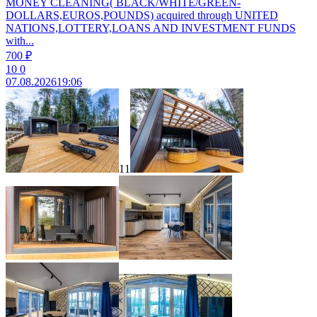
MONEY CLEANING( BLACK/WHITE/GREEN-
DOLLARS,EUROS,POUNDS) acquired through UNITED
NATIONS,LOTTERY,LOANS AND INVESTMENT FUNDS
with...
700 ₽
10
0
07.08.2026
19:06
11