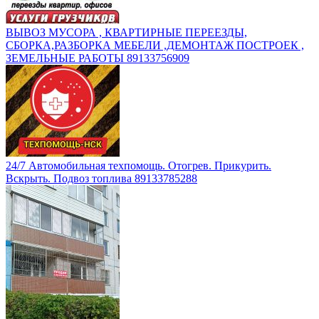
ВЫВОЗ МУСОРА , КВАРТИРНЫЕ ПЕРЕЕЗДЫ,
СБОРКА,РАЗБОРКА МЕБЕЛИ ,ДЕМОНТАЖ ПОСТРОЕК ,
ЗЕМЕЛЬНЫЕ РАБОТЫ 89133756909
24/7 Автомобильная техпомощь. Отогрев. Прикурить.
Вскрыть. Подвоз топлива 89133785288