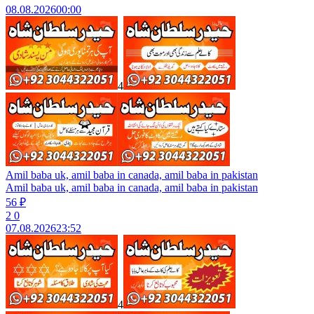
08.08.2026
00:00
4
Amil baba uk, amil baba in canada, amil baba in pakistan
Amil baba uk, amil baba in canada, amil baba in pakistan
56 ₽
2
0
07.08.2026
23:52
4