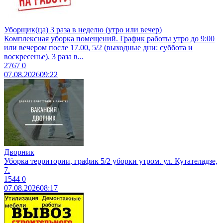
Уборщик(ца) 3 раза в неделю (утро или вечер)
Комплексная уборка помещений. График работы утро до 9:00
или вечером после 17.00, 5/2 (выходные дни: суббота и
воскресенье). 3 раза в...
2767
0
07.08.2026
09:22
Дворник
Уборка территории, график 5/2 уборки утром. ул. Кутателадзе,
7.
1544
0
07.08.2026
08:17