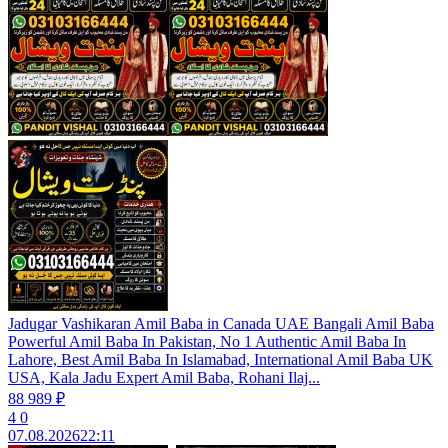
Jadugar Vashikaran Amil Baba in Canada UAE Bangali Amil Baba
Powerful Amil Baba In Pakistan, No 1 Authentic Amil Baba In
Lahore, Best Amil Baba In Islamabad, International Amil Baba UK
USA, Kala Jadu Expert Amil Baba, Rohani Ilaj...
88 989 ₽
4
0
07.08.2026
22:11