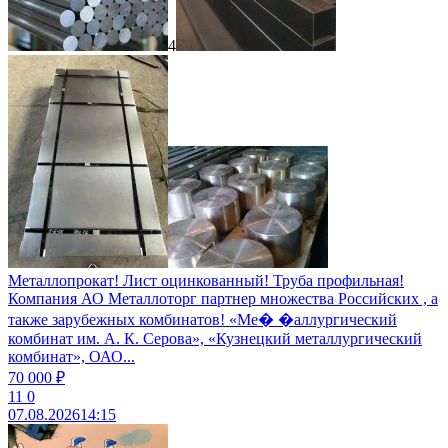
4
Металлопрокат! Лист оцинкованный! Труба профильная!
Компания АО Металлоторг партнер множества Российских , а
также зарубежных комбинатов! «Ме� �аллургический
комбинат им. А. К. Серова», «Кузнецкий металлургический
комбинат», ОАО...
70 000 ₽
11
0
07.08.2026
14:15