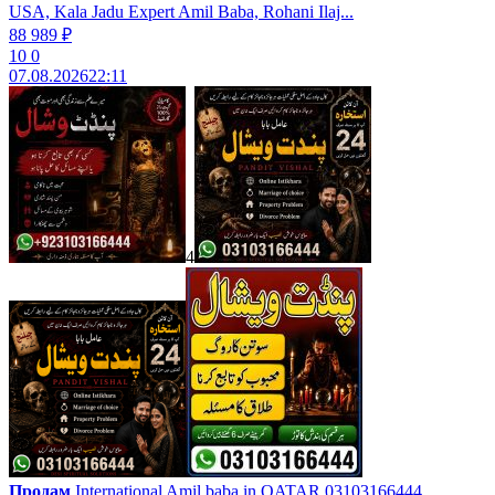
USA, Kala Jadu Expert Amil Baba, Rohani Ilaj...
88 989 ₽
10
0
07.08.2026
22:11
4
Продам
International Amil baba in QATAR 03103166444