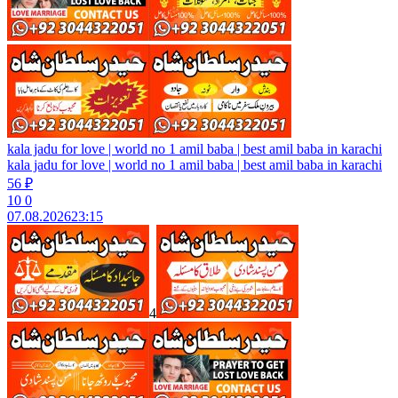
kala jadu for love | world no 1 amil baba | best amil baba in karachi
kala jadu for love | world no 1 amil baba | best amil baba in karachi
56 ₽
10
0
07.08.2026
23:15
4