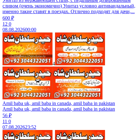
Унитаз из нержавеющей стали, с педальным дозированным
сливом (очень экономично) Унитаз условно антивандальный,
именно такие ставят в поездах. Отлично подходят для дачи,...
600 ₽
12
0
08.08.2026
00:00
4
Amil baba uk, amil baba in canada, amil baba in pakistan
Amil baba uk, amil baba in canada, amil baba in pakistan
56 ₽
11
0
07.08.2026
23:52