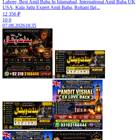
Lahore, Best Amil Baba In Islamabad, International Amil Baba UK
USA, Kala Jadu Expert Amil Baba, Rohani Ilaj...
12 356 ₽
10
0
07.08.2026
18:35
8