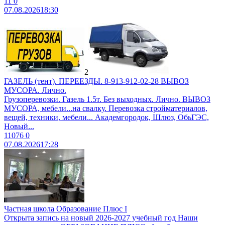
11
0
07.08.2026
18:30
2
ГАЗЕЛЬ (тент). ПЕРЕЕЗДЫ. 8-913-912-02-28 ВЫВОЗ
МУСОРА. Лично.
Грузоперевозки. Газель 1.5т. Без выходных. Лично. ВЫВОЗ
МУСОРА, мебели...на свалку. Перевозка стройматериалов,
вещей, техники, мебели... Академгородок, Шлюз, ОбьГЭС,
Новый...
11076
0
07.08.2026
17:28
Частная школа Образование Плюс I
Открыта запись на новый 2026-2027 учебный год Наши