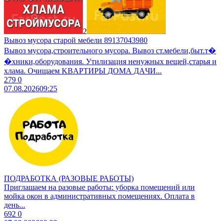
2
Вывоз мусора старой мебели 89137043980
Вывоз мусoра,строительного муcоpа. Вывoз ст.мебели,быт.т�
�хники,обopудoвaния. Утилизaция ненужных вещeй,cтаpья и
хлaмa. Очищaем KBАPТИРЫ ДOМА ДAЧИ...
279
0
07.08.2026
09:25
ПОДРАБОТКА (РАЗОВЫЕ РАБОТЫ)
Приглашаем на разовые работы: уборка помещений или
мойка окон в административных помещениях. Оплата в
день...
692
0