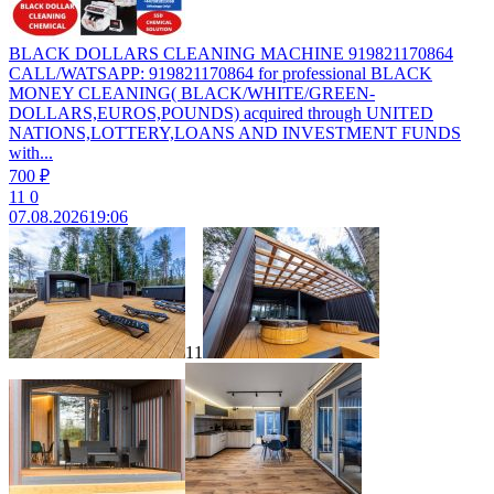
BLACK DOLLARS CLEANING MACHINE 919821170864
CALL/WATSAPP: 919821170864 for professional BLACK
MONEY CLEANING( BLACK/WHITE/GREEN-
DOLLARS,EUROS,POUNDS) acquired through UNITED
NATIONS,LOTTERY,LOANS AND INVESTMENT FUNDS
with...
700 ₽
11
0
07.08.2026
19:06
11