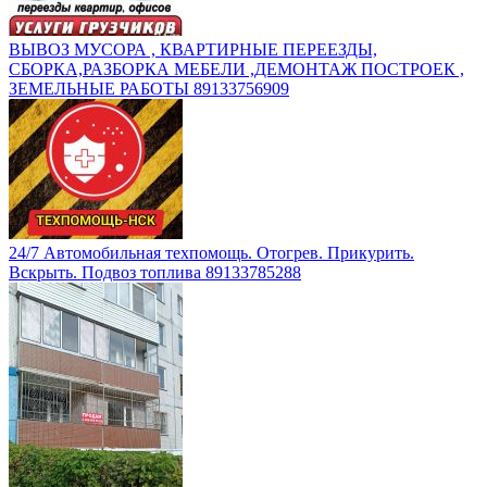
ВЫВОЗ МУСОРА , КВАРТИРНЫЕ ПЕРЕЕЗДЫ,
СБОРКА,РАЗБОРКА МЕБЕЛИ ,ДЕМОНТАЖ ПОСТРОЕК ,
ЗЕМЕЛЬНЫЕ РАБОТЫ 89133756909
24/7 Автомобильная техпомощь. Отогрев. Прикурить.
Вскрыть. Подвоз топлива 89133785288