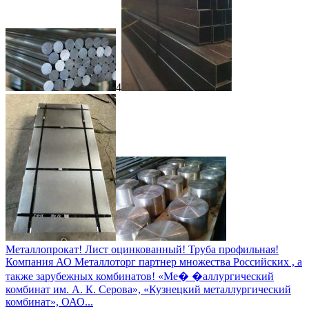
4
Металлопрокат! Лист оцинкованный! Труба профильная!
Компания АО Металлоторг партнер множества Российских , а
также зарубежных комбинатов! «Ме� �аллургический
комбинат им. А. К. Серова», «Кузнецкий металлургический
комбинат», ОАО...