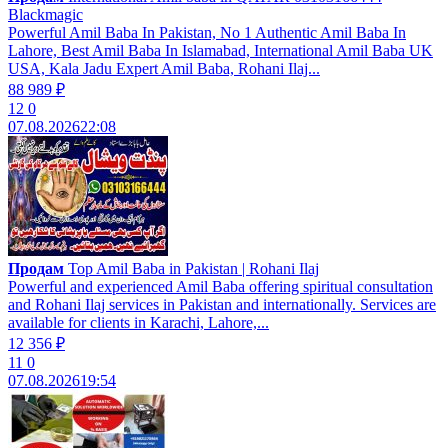
Blackmagic
Powerful Amil Baba In Pakistan, No 1 Authentic Amil Baba In
Lahore, Best Amil Baba In Islamabad, International Amil Baba UK
USA, Kala Jadu Expert Amil Baba, Rohani Ilaj...
88 989 ₽
12
0
07.08.2026
22:08
Продам
Top Amil Baba in Pakistan | Rohani Ilaj
Powerful and experienced Amil Baba offering spiritual consultation
and Rohani Ilaj services in Pakistan and internationally. Services are
available for clients in Karachi, Lahore,...
12 356 ₽
11
0
07.08.2026
19:54