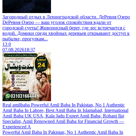
Загородный отдых в Ленинградской области. ДeРевня Озеро
DeРевня Озеро — ваш уголок спокойствия вдали от
городской суеты! Живописный берег, где лес встречается с
водой. Домики среди хвойных деревьев открывают доступ к
рыбалке, прогулкам...
13
0
07.08.2026
18:37
Real amilbaba Powerful Amil Baba In Pakistan, No 1 Authentic
Amil Baba In Lahore, Best Amil Baba In Islamabad, International
Amil Baba UK USA, Kala Jadu Expert Amil Baba, Rohani Ilaj
Specialist, Amil Renowned Amil Baba for Financial Growth —
Experienced A
Powerful Amil Baba In Pakistan, No 1 Authentic Amil Baba In