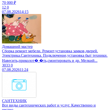
70 000 ₽
12
0
07.08.2026
14:15
Домашний мастер
Сборка ремонт мебели. Ремонт,установка замков,дверей.
Электрика.Сантехника. Подключение,установка быт техники.
Навесить,приколот� �ть,смонтировать и др. Мелкий...
3033
0
07.08.2026
11:24
САНТЕХНИК
Все виды сантехнических работ и услуг. Качественно и
честно.