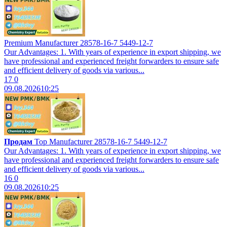
Premium Manufacturer 28578-16-7 5449-12-7
Our Advantages: 1. With years of experience in export shipping, we
have professional and experienced freight forwarders to ensure safe
and efficient delivery of goods via various...
17
0
09.08.2026
10:25
Продам
Top Manufacturer 28578-16-7 5449-12-7
Our Advantages: 1. With years of experience in export shipping, we
have professional and experienced freight forwarders to ensure safe
and efficient delivery of goods via various...
16
0
09.08.2026
10:25