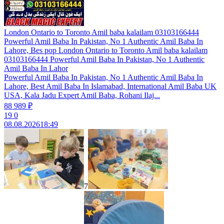
London Ontario to Toronto Amil baba kalailam 03103166444
Powerful Amil Baba In Pakistan, No 1 Authentic Amil Baba In
Lahore, Bes pop London Ontario to Toronto Amil baba kalailam
03103166444 Powerful Amil Baba In Pakistan, No 1 Authentic
Amil Baba In Lahor
Powerful Amil Baba In Pakistan, No 1 Authentic Amil Baba In
Lahore, Best Amil Baba In Islamabad, International Amil Baba UK
USA, Kala Jadu Expert Amil Baba, Rohani Ilaj...
88 989 ₽
19
0
08.08.2026
18:49
7