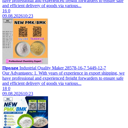
have professional and experienced freight forwarders to ensure safe
and efficient delivery of goods via various...
16
0
09.08.2026
10:23
Продам
Industrial Quality Maker 28578-16-7 5449-12-7
Our Advantages: 1. With years of experience in export shipping, we
have professional and experienced freight forwarders to ensure safe
and efficient delivery of goods via various...
18
0
09.08.2026
10:23