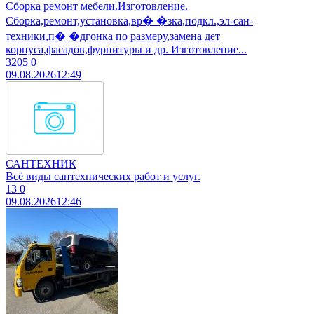
Сборка ремонт мебели.Изготовление.
Сборка,ремонт,установка,вр� �зка,подкл.,эл-сан-
техники,п� �дгонка по размеру,замена дет
корпуса,фасадов,фурнитуры и др. Изготовление...
3205
0
09.08.2026
12:49
САНТЕХНИК
Всё виды сантехнических работ и услуг.
13
0
09.08.2026
12:46