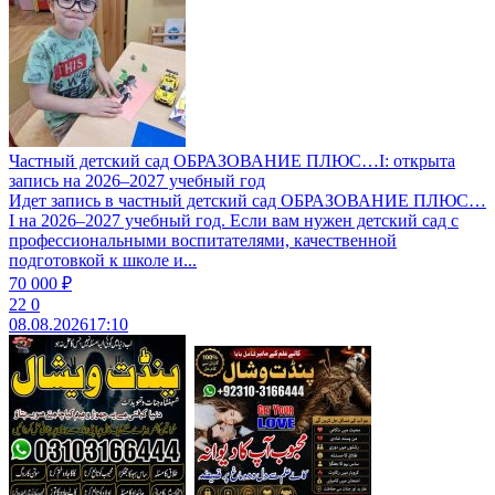
Частный детский сад ОБРАЗОВАНИЕ ПЛЮС…I: открыта
запись на 2026–2027 учебный год
Идет запись в частный детский сад ОБРАЗОВАНИЕ ПЛЮС…
I на 2026–2027 учебный год. Если вам нужен детский сад с
профессиональными воспитателями, качественной
подготовкой к школе и...
70 000 ₽
22
0
08.08.2026
17:10