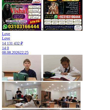
2
Love
Love
14 131 432 ₽
14
0
08.08.2026
22:25
8