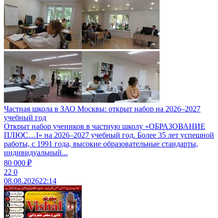
Частная школа в ЗАО Москвы: открыт набор на 2026–2027
учебный год
Открыт набор учеников в частную школу «ОБРАЗОВАНИЕ
ПЛЮС…I» на 2026–2027 учебный год. Более 35 лет успешной
работы, с 1991 года, высокие образовательные стандарты,
индивидуальный...
80 000 ₽
22
0
08.08.2026
22:14