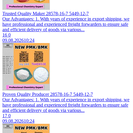
Trusted Quality Maker 28578-16-7 5449-12-7
Our Advantages: 1. With years of experience in export shipping, we
have professional and experienced freight forwarders to ensure safe
and efficient delivery of goods via various...
16
0
09.08.2026
10:24
Proven Quality Producer 28578-16-7 5449-12-7
Our Advantages: 1. With years of experience in export shipping, we
have professional and experienced freight forwarders to ensure safe
and efficient delivery of goods via various...
17
0
09.08.2026
10:24