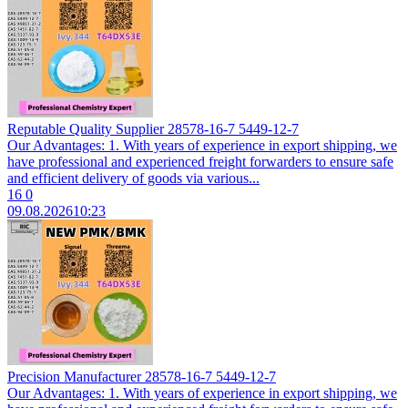
Reputable Quality Supplier 28578-16-7 5449-12-7
Our Advantages: 1. With years of experience in export shipping, we
have professional and experienced freight forwarders to ensure safe
and efficient delivery of goods via various...
16
0
09.08.2026
10:23
Precision Manufacturer 28578-16-7 5449-12-7
Our Advantages: 1. With years of experience in export shipping, we