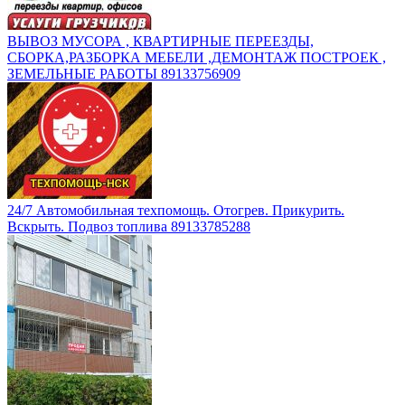
ВЫВОЗ МУСОРА , КВАРТИРНЫЕ ПЕРЕЕЗДЫ,
СБОРКА,РАЗБОРКА МЕБЕЛИ ,ДЕМОНТАЖ ПОСТРОЕК ,
ЗЕМЕЛЬНЫЕ РАБОТЫ 89133756909
24/7 Автомобильная техпомощь. Отогрев. Прикурить.
Вскрыть. Подвоз топлива 89133785288