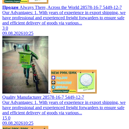
Продам
Always There, Across the World 28578-16-7 5449-12-7
Our Advantages: 1. With years of experience in export shipping, we
have professional and experienced freight forwarders to ensure safe
and efficient delivery of goods via various...
3
0
09.08.2026
10:25
2
Quality Manufacturer 28578-16-7 5449-12-7
Our Advantages: 1. With years of experience in export shipping, we
have professional and experienced freight forwarders to ensure safe
and efficient delivery of goods via various...
15
0
09.08.2026
10:25