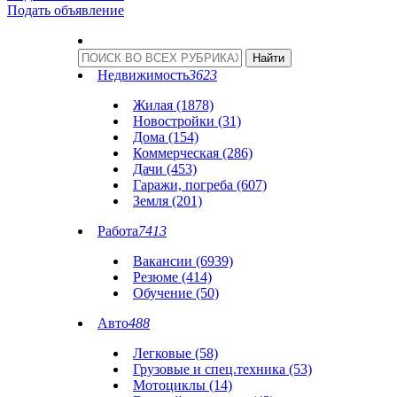
Подать объявление
Недвижимость
3623
Жилая (1878)
Новостройки (31)
Дома (154)
Коммерческая (286)
Дачи (453)
Гаражи, погреба (607)
Земля (201)
Работа
7413
Вакансии (6939)
Резюме (414)
Обучение (50)
Авто
488
Легковые (58)
Грузовые и спец.техника (53)
Мотоциклы (14)