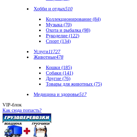
Хобби и отдых
510
Коллекционирование (84)
Музыка (70)
Охота и рыбалка (98)
Рукоделие (122)
Спорт (134)
Услуги
11727
Животные
478
Кошки (185)
Собаки (141)
Другие (76)
Товары для животных (75)
Медицина и здоровье
517
VIP-блок
Как сюда попасть?