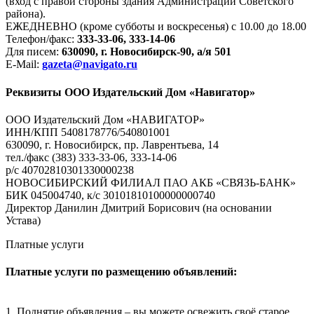
(вход с правой стороны здания Администрации Советского
района).
ЕЖЕДНЕВНО (кроме субботы и воскресенья) с 10.00 до 18.00
Телефон/факс:
333-33-06, 333-14-06
Для писем:
630090, г. Новосибирск-90, а/я 501
E-Mail:
gazeta@navigato.ru
Реквизиты ООО Издательский Дом «Навигатор»
ООО Издательский Дом «НАВИГАТОР»
ИНН/КПП 5408178776/540801001
630090, г. Новосибирск, пр. Лаврентьева, 14
тел./факс (383) 333-33-06, 333-14-06
р/с 40702810301330000238
НОВОСИБИРСКИЙ ФИЛИАЛ ПАО АКБ «СВЯЗЬ-БАНК»
БИК 045004740, к/с 30101810100000000740
Директор Данилин Дмитрий Борисович (на основании
Устава)
Платные услуги
Платные услуги по размещению объявлений:
1. Поднятие объявления – вы можете освежить своё старое