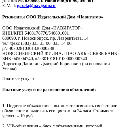
Для писем:
630090, г. Новосибирск-90, а/я 501
E-Mail:
gazeta@navigato.ru
Реквизиты ООО Издательский Дом «Навигатор»
ООО Издательский Дом «НАВИГАТОР»
ИНН/КПП 5408178776/540801001
630090, г. Новосибирск, пр. Лаврентьева, 14
тел./факс (383) 333-33-06, 333-14-06
р/с 40702810301330000238
НОВОСИБИРСКИЙ ФИЛИАЛ ПАО АКБ «СВЯЗЬ-БАНК»
БИК 045004740, к/с 30101810100000000740
Директор Данилин Дмитрий Борисович (на основании
Устава)
Платные услуги
Платные услуги по размещению объявлений:
1. Поднятие объявления – вы можете освежить своё старое
объявление и выделить его цветом на 24 часа. Стоимость
услуги – 10 руб.
2. VIP-объявления – блок с объявлениями, который